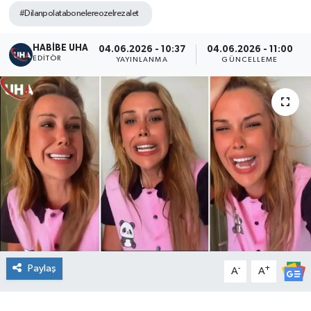
#Dilanpolatabonelereozelrezalet
HABİBE UHA
04.06.2026 - 10:37
04.06.2026 - 11:00
EDITÖR
YAYINLANMA
GÜNCELLEME
Paylaş
-
+
A
A