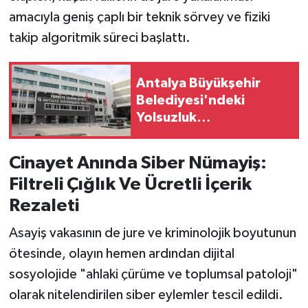
amacıyla geniş çaplı bir teknik sörvey ve fiziki
takip algoritmik süreci başlattı.
Antalya Büyükşehir
Belediyesi'ndeki
Yolsuzluk
Soruşturmasında 2 Kişi
Serbest Bırakıldı
Cinayet Anında Siber Nümayiş:
Filtreli Çığlık Ve Ücretli İçerik
Rezaleti
Asayiş vakasının de jure ve kriminolojik boyutunun
ötesinde, olayın hemen ardından dijital
sosyolojide "ahlaki çürüme ve toplumsal patoloji"
olarak nitelendirilen siber eylemler tescil edildi.