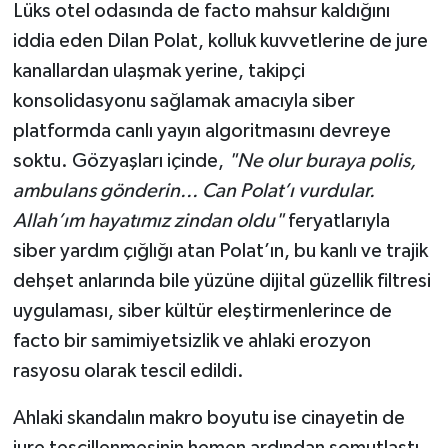
Lüks otel odasında de facto mahsur kaldığını
iddia eden Dilan Polat, kolluk kuvvetlerine de jure
kanallardan ulaşmak yerine, takipçi
konsolidasyonu sağlamak amacıyla siber
platformda canlı yayın algoritmasını devreye
soktu. Gözyaşları içinde,
"Ne olur buraya polis,
ambulans gönderin... Can Polat’ı vurdular.
Allah’ım hayatımız zindan oldu"
feryatlarıyla
siber yardım çığlığı atan Polat’ın, bu kanlı ve trajik
dehşet anlarında bile yüzüne dijital güzellik filtresi
uygulaması, siber kültür eleştirmenlerince de
facto bir samimiyetsizlik ve ahlaki erozyon
rasyosu olarak tescil edildi.
Ahlaki skandalın makro boyutu ise cinayetin de
jure tescillenmesinin hemen ardından somutlaştı.