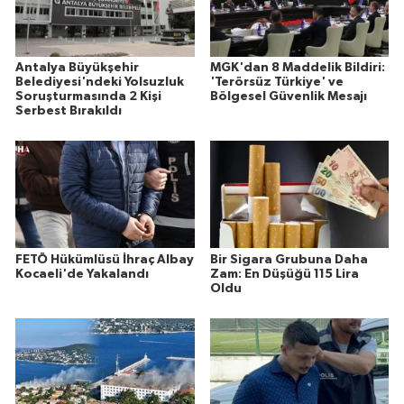
Antalya Büyükşehir
MGK'dan 8 Maddelik Bildiri:
Belediyesi'ndeki Yolsuzluk
'Terörsüz Türkiye' ve
Soruşturmasında 2 Kişi
Bölgesel Güvenlik Mesajı
Serbest Bırakıldı
FETÖ Hükümlüsü İhraç Albay
Bir Sigara Grubuna Daha
Kocaeli'de Yakalandı
Zam: En Düşüğü 115 Lira
Oldu