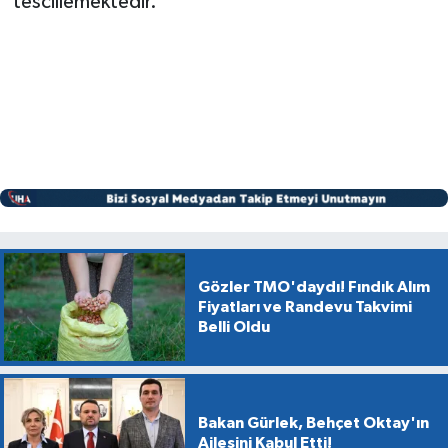
tescillemektedir.
Gözler TMO'daydı! Fındık Alım
Fiyatları ve Randevu Takvimi
Belli Oldu
Bakan Gürlek, Behçet Oktay'ın
Ailesini Kabul Etti!