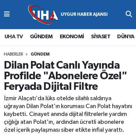
Abone Ol
Nöbetçi Eczaneler
UHA TV
GÜNDEM
EKONOMİ
SİYASET
DÜNYA
Gündem
Hava Durumu
Ekonomi
Namaz Vakitleri
HABERLER
GÜNDEM
Dilan Polat Canlı Yayında
Magazin
Trafik Durumu
Profilde "Abonelere Özel"
Feryada Dijital Filtre
Siyaset
Süper Lig Puan Durumu ve Fikstür
İzmir Alaçatı'da lüks otelde silahlı saldırıya
Spor
Tüm Manşetler
uğrayan Dilan Polat'ın koruması Can Polat hayatını
kaybetti. Cinayet anında dijital filtrelerle yardım
Yaşam
Son Dakika Haberleri
çığlığı atan Polat'ın, ardından ücretli abonelere
özel içerik paylaşması siber etikte infial yarattı.
Haber Arşivi