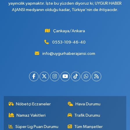
yayıncılık yapmaktır. İşte bu yüzden diyoruz ki; UYGUR HABER
AJANSI medyanın olduğu kadar, Türkiye'nin de ihtiyacıdır.
Çankaya/Ankara
0553-109-46-40
info@uygurhaberajansi.com
Nöbetçi Eczaneler
Hava Durumu
Namaz Vakitleri
Trafik Durumu
Süper Lig Puan Durumu
Tüm Manşetler