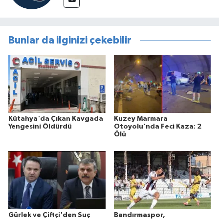
Bunlar da ilginizi çekebilir
Kütahya'da Çıkan Kavgada
Kuzey Marmara
Yengesini Öldürdü
Otoyolu'nda Feci Kaza: 2
Ölü
Gürlek ve Çiftçi'den Suç
Bandırmaspor,