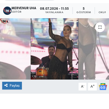
MERVENUR UHA
08.07.2026 - 11:55
5
2
EDITÖR
YAYINLANMA
GÖSTERIM
OKUNM
Paylaş
-
+
A
A