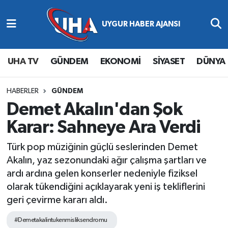
Abone Ol
Nöbetçi Eczaneler
UHA TV
GÜNDEM
EKONOMİ
SİYASET
DÜNYA
Gündem
Hava Durumu
Ekonomi
Namaz Vakitleri
HABERLER
GÜNDEM
Demet Akalın'dan Şok
Magazin
Trafik Durumu
Karar: Sahneye Ara Verdi
Siyaset
Süper Lig Puan Durumu ve Fikstür
Türk pop müziğinin güçlü seslerinden Demet
Akalın, yaz sezonundaki ağır çalışma şartları ve
Spor
Tüm Manşetler
ardı ardına gelen konserler nedeniyle fiziksel
olarak tükendiğini açıklayarak yeni iş tekliflerini
Yaşam
Son Dakika Haberleri
geri çevirme kararı aldı.
Haber Arşivi
#Demetakalintukenmisliksendromu