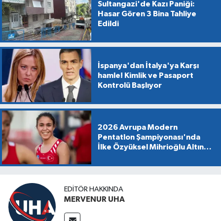
Sultangazi'de Kazı Paniği:
Hasar Gören 3 Bina Tahliye
Edildi
İspanya'dan İtalya'ya Karşı
hamle! Kimlik ve Pasaport
Kontrolü Başlıyor
2026 Avrupa Modern
Pentatlon Şampiyonası'nda
İlke Özyüksel Mihrioğlu Altın
Madalya Kazandı
EDITÖR HAKKINDA
MERVENUR UHA