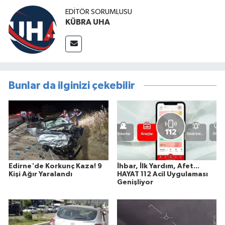
EDİTÖR SORUMLUSU
KÜBRA UHA
Bunlar da ilginizi çekebilir
Edirne'de Korkunç Kaza! 9
İhbar, İlk Yardım, Afet...
Kişi Ağır Yaralandı
HAYAT 112 Acil Uygulaması
Genişliyor