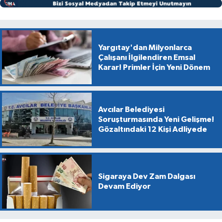
Yargıtay'dan Milyonlarca
Çalışanı İlgilendiren Emsal
Karar! Primler İçin Yeni Dönem
Avcılar Belediyesi
Soruşturmasında Yeni Gelişme!
Gözaltındaki 12 Kişi Adliyede
Sigaraya Dev Zam Dalgası
Devam Ediyor