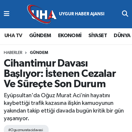
Abone Ol
Nöbetçi Eczaneler
UHA TV
GÜNDEM
EKONOMİ
SİYASET
DÜNYA
Gündem
Hava Durumu
Ekonomi
Namaz Vakitleri
HABERLER
GÜNDEM
Cihantimur Davası
Magazin
Trafik Durumu
Başlıyor: İstenen Cezalar
Ve Süreçte Son Durum
Siyaset
Süper Lig Puan Durumu ve Fikstür
Eyüpsultan'da Oğuz Murat Aci’nin hayatını
Spor
Tüm Manşetler
kaybettiği trafik kazasına ilişkin kamuoyunun
yakından takip ettiği davada bugün kritik bir gün
Yaşam
Son Dakika Haberleri
yaşanıyor.
Haber Arşivi
#Oguzmuratacidavasi