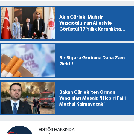
Akın Gürlek, Muhsin
Yazıcıoğlu'nun Ailesiyle
Görüştü! 17 Yıllık Karanlıkta
Gün Işığı
Bir Sigara Grubuna Daha Zam
Geldi!
Bakan Gürlek'ten Orman
Yangınları Mesajı: 'Hiçbiri Faili
Meçhul Kalmayacak'
EDITÖR HAKKINDA