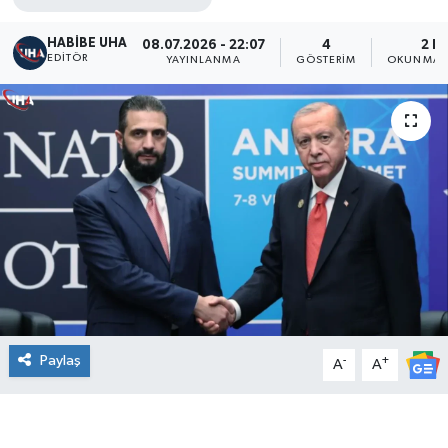
HABİBE UHA
08.07.2026 - 22:07
4
2 D
EDITÖR
YAYINLANMA
GÖSTERIM
OKUNMA S
Paylaş
-
+
A
A