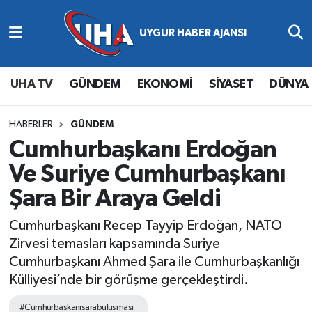
Abone Ol
Nöbetçi Eczaneler
UHA TV
GÜNDEM
EKONOMİ
SİYASET
DÜNYA
Gündem
Hava Durumu
Ekonomi
Namaz Vakitleri
HABERLER
GÜNDEM
Cumhurbaşkanı Erdoğan
Magazin
Trafik Durumu
Ve Suriye Cumhurbaşkanı
Şara Bir Araya Geldi
Siyaset
Süper Lig Puan Durumu ve Fikstür
Cumhurbaşkanı Recep Tayyip Erdoğan, NATO
Spor
Tüm Manşetler
Zirvesi temasları kapsamında Suriye
Cumhurbaşkanı Ahmed Şara ile Cumhurbaşkanlığı
Yaşam
Son Dakika Haberleri
Külliyesi’nde bir görüşme gerçekleştirdi.
Haber Arşivi
#Cumhurbaskanisarabulusmasi