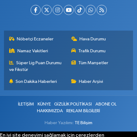
Nöbetçi Eczaneler
Hava Durumu
Namaz Vakitleri
Trafik Durumu
Süper Lig Puan Durumu
Tüm Manşetler
ve Fikstür
Son Dakika Haberleri
Haber Arşivi
İLETİŞİM
KÜNYE
GİZLİLİK POLİTİKASI
ABONE OL
HAKKIMIZDA
REKLAM BİLGİLERİ
Haber Yazılımı:
TE Bilişim
En iyi site deneyimi sağlamak için çerezlerden