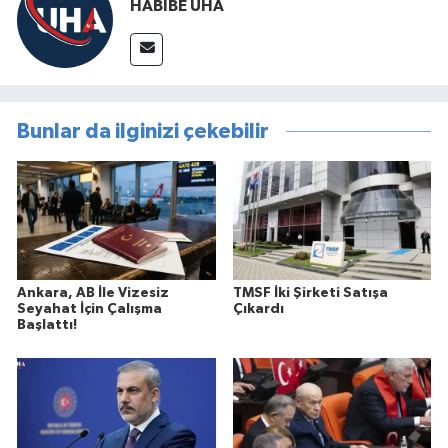
HABİBE UHA
Bunlar da ilginizi çekebilir
Ankara, AB İle Vizesiz
TMSF İki Şirketi Satışa
Seyahat İçin Çalışma
Çıkardı
Başlattı!