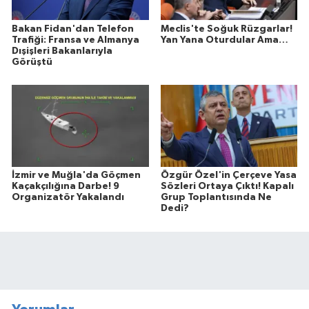
Bakan Fidan'dan Telefon
Meclis'te Soğuk Rüzgarlar!
Trafiği: Fransa ve Almanya
Yan Yana Oturdular Ama…
Dışişleri Bakanlarıyla
Görüştü
İzmir ve Muğla'da Göçmen
Özgür Özel'in Çerçeve Yasa
Kaçakçılığına Darbe! 9
Sözleri Ortaya Çıktı! Kapalı
Organizatör Yakalandı
Grup Toplantısında Ne
Dedi?