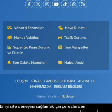
Nöbetçi Eczaneler
Hava Durumu
Namaz Vakitleri
Trafik Durumu
Süper Lig Puan Durumu
Tüm Manşetler
ve Fikstür
Son Dakika Haberleri
Haber Arşivi
İLETİŞİM
KÜNYE
GİZLİLİK POLİTİKASI
ABONE OL
HAKKIMIZDA
REKLAM BİLGİLERİ
Haber Yazılımı:
TE Bilişim
En iyi site deneyimi sağlamak için çerezlerden