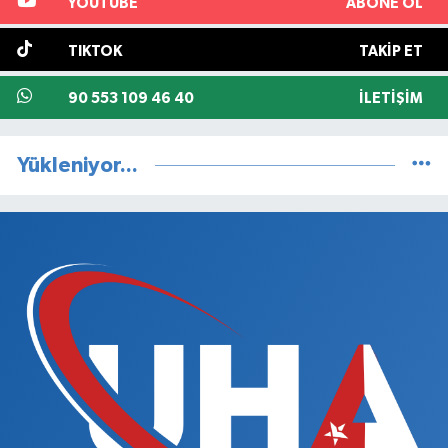
YOUTUBE
ABONE OL
TIKTOK
TAKIP ET
90 553 109 46 40
İLETIŞIM
Yükleniyor...