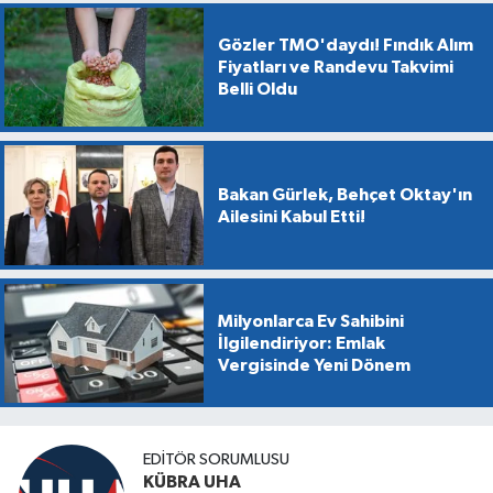
Gözler TMO'daydı! Fındık Alım
Fiyatları ve Randevu Takvimi
Belli Oldu
Bakan Gürlek, Behçet Oktay'ın
Ailesini Kabul Etti!
Milyonlarca Ev Sahibini
İlgilendiriyor: Emlak
Vergisinde Yeni Dönem
EDİTÖR SORUMLUSU
KÜBRA UHA