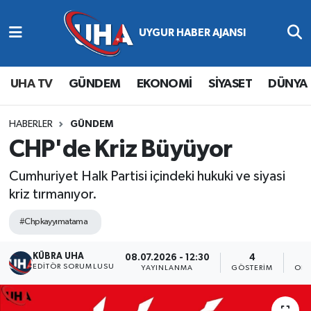
Abone Ol
Nöbetçi Eczaneler
UHA TV
GÜNDEM
EKONOMİ
SİYASET
DÜNYA
Gündem
Hava Durumu
Ekonomi
Namaz Vakitleri
HABERLER
GÜNDEM
CHP'de Kriz Büyüyor
Magazin
Trafik Durumu
Cumhuriyet Halk Partisi içindeki hukuki ve siyasi
kriz tırmanıyor.
Siyaset
Süper Lig Puan Durumu ve Fikstür
#Chpkayyımatama
Spor
Tüm Manşetler
KÜBRA UHA
08.07.2026 - 12:30
4
Yaşam
Son Dakika Haberleri
EDİTÖR SORUMLUSU
YAYINLANMA
GÖSTERIM
OKU
Haber Arşivi