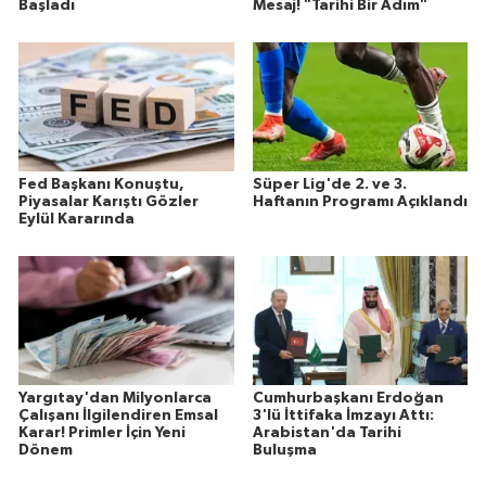
Başladı
Mesaj! "Tarihi Bir Adım"
Fed Başkanı Konuştu,
Süper Lig'de 2. ve 3.
Piyasalar Karıştı Gözler
Haftanın Programı Açıklandı
Eylül Kararında
Yargıtay'dan Milyonlarca
Cumhurbaşkanı Erdoğan
Çalışanı İlgilendiren Emsal
3'lü İttifaka İmzayı Attı:
Karar! Primler İçin Yeni
Arabistan'da Tarihi
Dönem
Buluşma