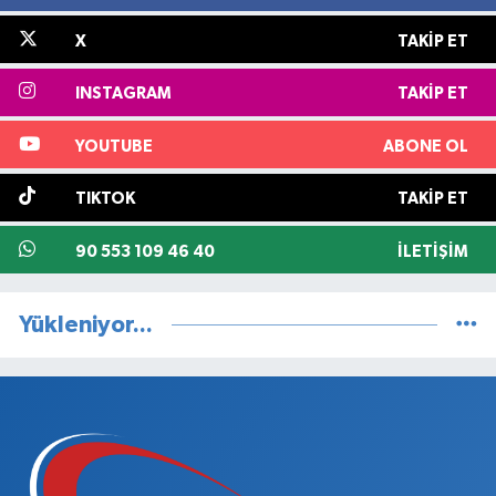
X
TAKIP ET
INSTAGRAM
TAKIP ET
YOUTUBE
ABONE OL
TIKTOK
TAKIP ET
90 553 109 46 40
İLETIŞIM
Yükleniyor...