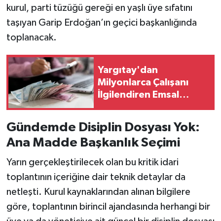
kurul, parti tüzüğü gereği en yaşlı üye sıfatını
taşıyan Garip Erdoğan’ın geçici başkanlığında
toplanacak.
Yargıtay'dan
Milyonlarca Çalışanı
İlgilendiren Emsal
Karar! Primler İçin Yeni
Dönem
Gündemde Disiplin Dosyası Yok:
Ana Madde Başkanlık Seçimi
Yarın gerçekleştirilecek olan bu kritik idari
toplantının içeriğine dair teknik detaylar da
netleşti. Kurul kaynaklarından alınan bilgilere
göre, toplantının birincil ajandasında herhangi bir