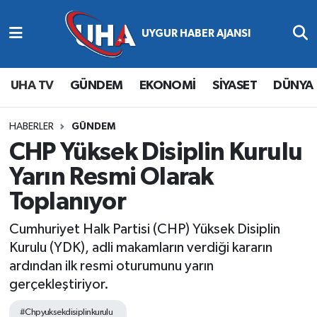
Abone Ol
Nöbetçi Eczaneler
UHA TV
GÜNDEM
EKONOMİ
SİYASET
DÜNYA
Gündem
Hava Durumu
Ekonomi
Namaz Vakitleri
HABERLER
GÜNDEM
CHP Yüksek Disiplin Kurulu
Magazin
Trafik Durumu
Yarın Resmi Olarak
Toplanıyor
Siyaset
Süper Lig Puan Durumu ve Fikstür
Cumhuriyet Halk Partisi (CHP) Yüksek Disiplin
Spor
Tüm Manşetler
Kurulu (YDK), adli makamların verdiği kararın
ardından ilk resmi oturumunu yarın
Yaşam
Son Dakika Haberleri
gerçekleştiriyor.
Haber Arşivi
#Chpyuksekdisiplinkurulu