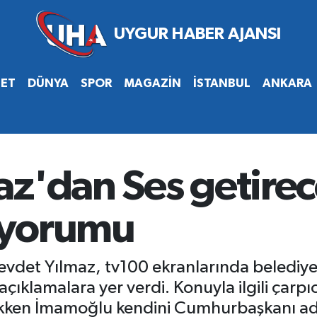
SET
DÜNYA
SPOR
MAGAZİN
İSTANBUL
ANKARA
az'dan Ses getire
 yorumu
vdet Yılmaz, tv100 ekranlarında belediyel
açıklamalara yer verdi. Konuyla ilgili çarp
kken İmamoğlu kendini Cumhurbaşkanı adayı 