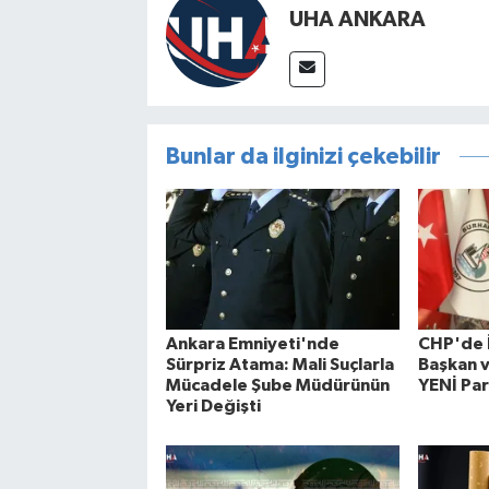
UHA ANKARA
Bunlar da ilginizi çekebilir
Ankara Emniyeti'nde
CHP'de İ
Sürpriz Atama: Mali Suçlarla
Başkan v
Mücadele Şube Müdürünün
YENİ Par
Yeri Değişti