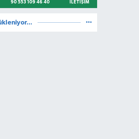
90 553 109 46 40
İLETIŞIM
ükleniyor...