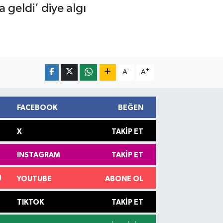
geldi’ diye algı
-
+
A
A
FACEBOOK
BEĞEN
X
TAKIP ET
INSTAGRAM
TAKIP ET
YOUTUBE
ABONE OL
TIKTOK
TAKIP ET