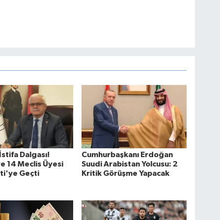
stifa Dalgası!
Cumhurbaşkanı Erdoğan
e 14 Meclis Üyesi
Suudi Arabistan Yolcusu: 2
ti'ye Geçti
Kritik Görüşme Yapacak