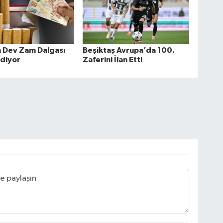
a Dev Zam Dalgası
Beşiktaş Avrupa’da 100.
diyor
Zaferini İlan Etti