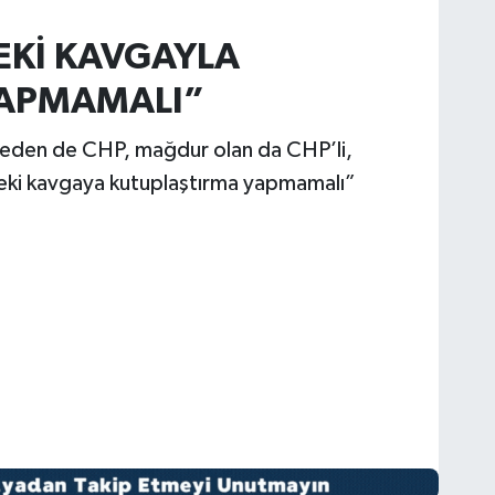
EKİ KAVGAYLA
YAPMAMALI”
t eden de CHP, mağdur olan da CHP’li,
eki kavgaya kutuplaştırma yapmamalı”