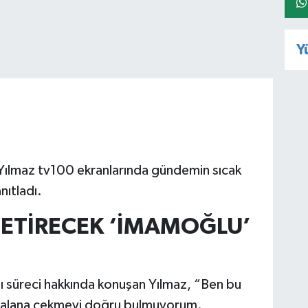
Y
ılmaz tv100 ekranlarında gündemin sıcak
nıtladı.
GETİRECEK ‘İMAMOĞLU’
ı süreci hakkında konuşan Yılmaz, “Ben bu
bir alana çekmeyi doğru bulmuyorum.