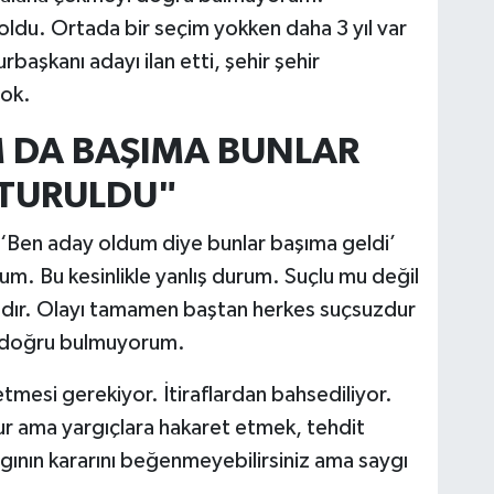
ldu. Ortada bir seçim yokken daha 3 yıl var
aşkanı adayı ilan etti, şehir şehir
yok.
 DA BAŞIMA BUNLAR
ŞTURULDU"
 ‘Ben aday oldum diye bunlar başıma geldi’
um. Bu kesinlikle yanlış durum. Suçlu mu değil
gıdır. Olayı tamamen baştan herkes suçsuzdur
yi doğru bulmuyorum.
etmesi gerekiyor. İtiraflardan bahsediliyor.
lur ama yargıçlara hakaret etmek, tehdit
gının kararını beğenmeyebilirsiniz ama saygı