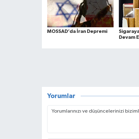
MOSSAD’da İran Depremi
Sigaray
Devam E
Yorumlar