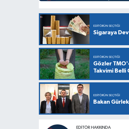
EDITÖRÜN SEÇTIĞI
Sigaraya Dev
EDITÖRÜN SEÇTIĞI
Gözler TMO'd
Takvimi Belli
EDITÖRÜN SEÇTIĞI
Bakan Gürlek,
EDITÖR HAKKINDA