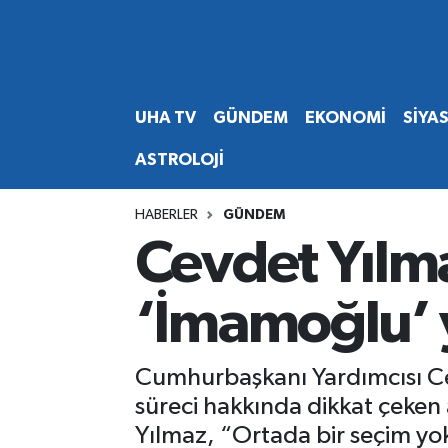
Abone Ol
Nöbetçi Eczaneler
UHA TV
GÜNDEM
EKONOMİ
SİYA
Gündem
Hava Durumu
ASTROLOJİ
Ekonomi
Namaz Vakitleri
HABERLER
GÜNDEM
Magazin
Trafik Durumu
Cevdet Yılm
Siyaset
Süper Lig Puan Durumu ve Fikstür
‘İmamoğlu’
Spor
Tüm Manşetler
Cumhurbaşkanı Yardımcısı Ce
Yaşam
Son Dakika Haberleri
süreci hakkında dikkat çeken 
Yılmaz, “Ortada bir seçim yo
Haber Arşivi