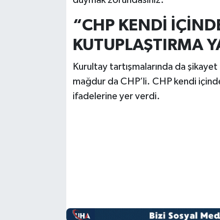
duymak zorundasınız.
“CHP KENDİ İÇİND
KUTUPLAŞTIRMA 
Kurultay tartışmalarında da şikaye
mağdur da CHP’li. CHP kendi içind
ifadelerine yer verdi.