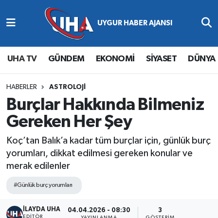
Abone Ol
Nöbetçi Eczaneler
UHA TV
GÜNDEM
EKONOMİ
SİYASET
DÜNYA
Gündem
Hava Durumu
Ekonomi
Namaz Vakitleri
HABERLER
ASTROLOJİ
Burçlar Hakkında Bilmeniz
Magazin
Trafik Durumu
Gereken Her Şey
Siyaset
Süper Lig Puan Durumu ve Fikstür
Koç’tan Balık’a kadar tüm burçlar için, günlük burç
yorumları, dikkat edilmesi gereken konular ve
Spor
Tüm Manşetler
merak edilenler
Yaşam
Son Dakika Haberleri
#Günlük burç yorumları
İLAYDA UHA
Haber Arşivi
04.04.2026 - 08:30
3
EDITÖR
YAYINLANMA
GÖSTERIM