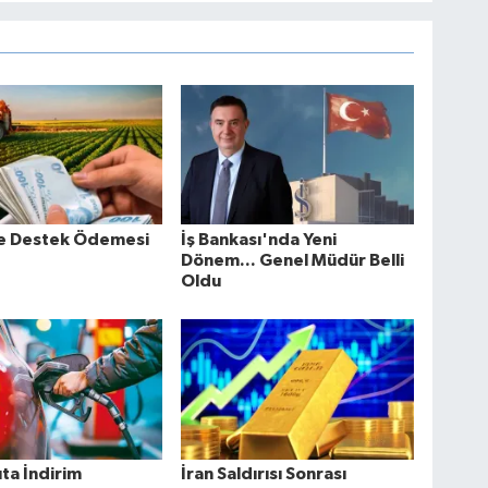
re Destek Ödemesi
İş Bankası'nda Yeni
Dönem... Genel Müdür Belli
Oldu
ta İndirim
İran Saldırısı Sonrası