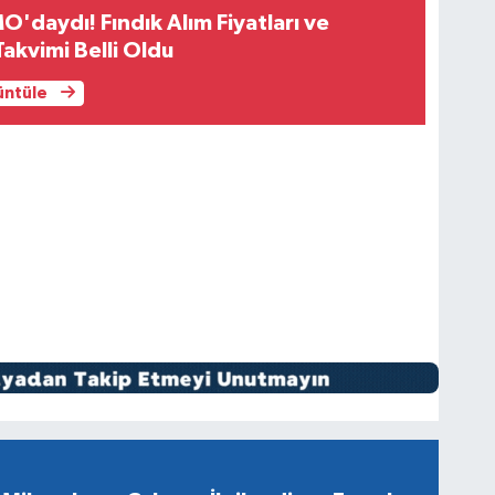
O'daydı! Fındık Alım Fiyatları ve
akvimi Belli Oldu
rüntüle