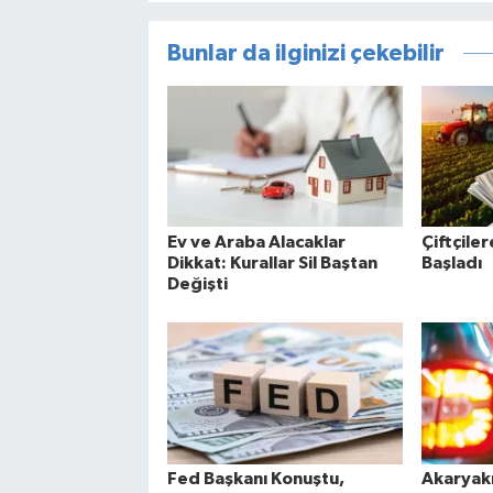
Bunlar da ilginizi çekebilir
Ev ve Araba Alacaklar
Çiftçile
Dikkat: Kurallar Sil Baştan
Başladı
Değişti
Fed Başkanı Konuştu,
Akaryakı