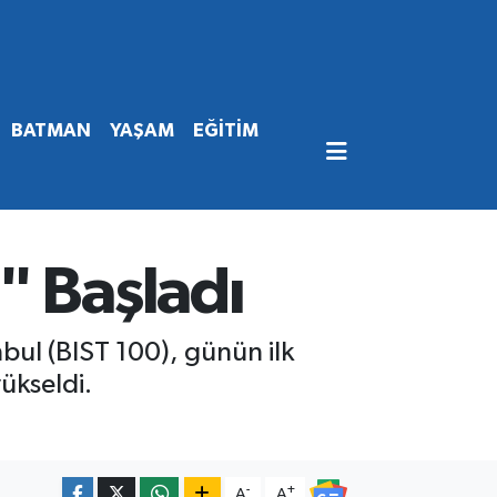
BATMAN
YAŞAM
EĞİTİM
" Başladı
bul (BIST 100), günün ilk
ükseldi.
-
+
A
A