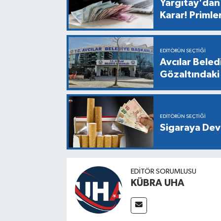
Yargıtay'dan 
Karar! Primle
EDITÖRÜN SEÇTIĞI
Avcılar Bele
Gözaltındaki 
EDITÖRÜN SEÇTIĞI
Sigaraya Dev
EDİTÖR SORUMLUSU
KÜBRA UHA