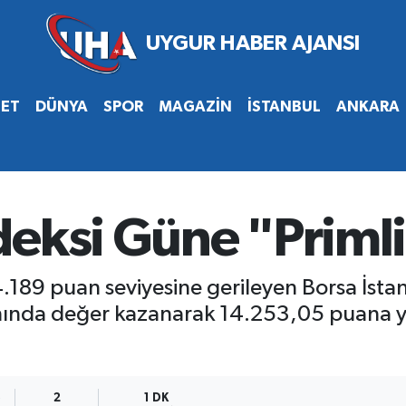
SET
DÜNYA
SPOR
MAGAZİN
İSTANBUL
ANKARA
eksi Güne "Primli
.189 puan seviyesine gerileyen Borsa İstan
nında değer kazanarak 14.253,05 puana y
5
2
1 DK