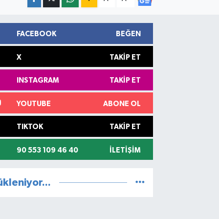
FACEBOOK
BEĞEN
X
TAKIP ET
INSTAGRAM
TAKIP ET
YOUTUBE
ABONE OL
TIKTOK
TAKIP ET
90 553 109 46 40
İLETIŞIM
ükleniyor...