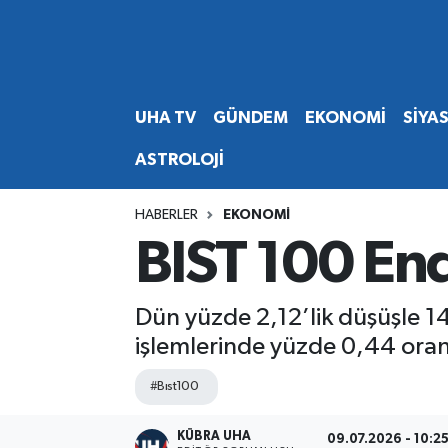
Abone Ol
Nöbetçi Eczaneler
UHA TV
GÜNDEM
EKONOMİ
SİYA
Gündem
Hava Durumu
ASTROLOJİ
Ekonomi
Namaz Vakitleri
HABERLER
EKONOMİ
Magazin
Trafik Durumu
BIST 100 End
Siyaset
Süper Lig Puan Durumu ve Fikstür
Dün yüzde 2,12’lik düşüşle 14
Spor
Tüm Manşetler
işlemlerinde yüzde 0,44 ora
Yaşam
Son Dakika Haberleri
#Bıst100
Haber Arşivi
KÜBRA UHA
09.07.2026 - 10:2