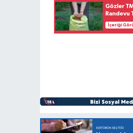
Gözler TM
Randevu T
İçeriği Gö
EDITÖRÜN SEÇTIĞI