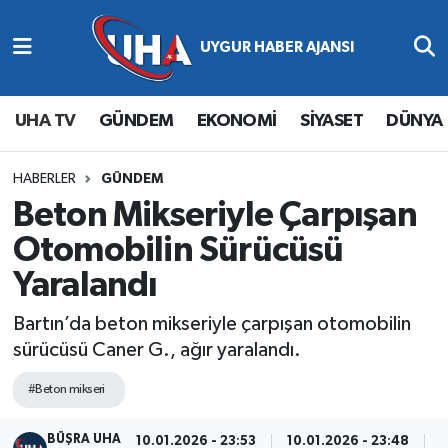
Abone Ol
Nöbetçi Eczaneler
UHA TV
GÜNDEM
EKONOMİ
SİYASET
DÜNYA
Gündem
Hava Durumu
Ekonomi
Namaz Vakitleri
HABERLER
GÜNDEM
Beton Mikseriyle Çarpışan
Magazin
Trafik Durumu
Otomobilin Sürücüsü
Yaralandı
Siyaset
Süper Lig Puan Durumu ve Fikstür
Bartın’da beton mikseriyle çarpışan otomobilin
Spor
Tüm Manşetler
sürücüsü Caner G., ağır yaralandı.
Yaşam
Son Dakika Haberleri
#Beton mikseri
Haber Arşivi
BÜŞRA UHA
10.01.2026 - 23:53
10.01.2026 - 23:48