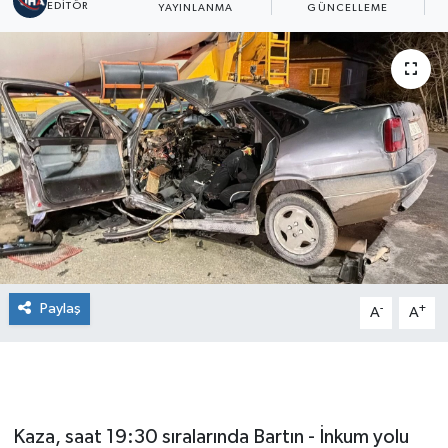
EDITÖR
YAYINLANMA
GÜNCELLEME
G
Paylaş
-
+
A
A
Kaza, saat 19:30 sıralarında Bartın - İnkum yolu