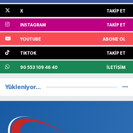
X
TAKIP ET
INSTAGRAM
TAKIP ET
YOUTUBE
ABONE OL
TIKTOK
TAKIP ET
90 553 109 46 40
İLETIŞIM
Yükleniyor...