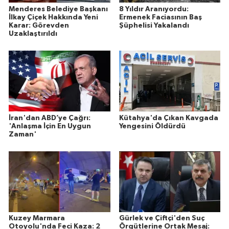
Menderes Belediye Başkanı
8 Yıldır Aranıyordu:
İlkay Çiçek Hakkında Yeni
Ermenek Faciasının Baş
Karar: Görevden
Şüphelisi Yakalandı
Uzaklaştırıldı
İran'dan ABD’ye Çağrı:
Kütahya'da Çıkan Kavgada
'Anlaşma İçin En Uygun
Yengesini Öldürdü
Zaman'
Kuzey Marmara
Gürlek ve Çiftçi'den Suç
Otoyolu'nda Feci Kaza: 2
Örgütlerine Ortak Mesaj: