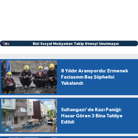
8 Yıldır Aranıyordu: Ermenek
Faciasının Baş Şüphelisi
Yakalandı
Sultangazi'de Kazı Paniği:
Hasar Gören 3 Bina Tahliye
Edildi