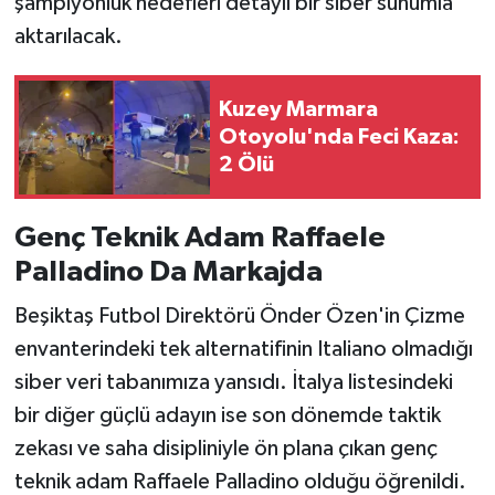
şampiyonluk hedefleri detaylı bir siber sunumla
aktarılacak.
Kuzey Marmara
Otoyolu'nda Feci Kaza:
2 Ölü
Genç Teknik Adam Raffaele
Palladino Da Markajda
Beşiktaş Futbol Direktörü Önder Özen'in Çizme
envanterindeki tek alternatifinin Italiano olmadığı
siber veri tabanımıza yansıdı. İtalya listesindeki
bir diğer güçlü adayın ise son dönemde taktik
zekası ve saha disipliniyle ön plana çıkan genç
teknik adam Raffaele Palladino olduğu öğrenildi.