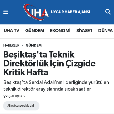
Abone Ol
Nöbetçi Eczaneler
UHA TV
GÜNDEM
EKONOMİ
SİYASET
DÜNYA
Gündem
Hava Durumu
Ekonomi
Namaz Vakitleri
HABERLER
GÜNDEM
Beşiktaş'ta Teknik
Magazin
Trafik Durumu
Direktörlük İçin Çizgide
Kritik Hafta
Siyaset
Süper Lig Puan Durumu ve Fikstür
Beşiktaş'ta Serdal Adalı'nın liderliğinde yürütülen
Spor
Tüm Manşetler
teknik direktör arayışlarında sıcak saatler
yaşanıyor.
Yaşam
Son Dakika Haberleri
#Besiktasserdaladali
Haber Arşivi