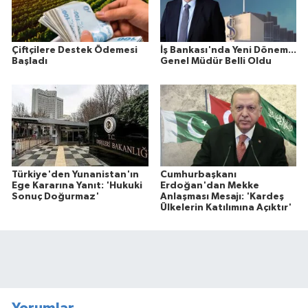
Çiftçilere Destek Ödemesi
İş Bankası'nda Yeni Dönem...
Başladı
Genel Müdür Belli Oldu
Türkiye'den Yunanistan'ın
Cumhurbaşkanı
Ege Kararına Yanıt: 'Hukuki
Erdoğan'dan Mekke
Sonuç Doğurmaz'
Anlaşması Mesajı: 'Kardeş
Ülkelerin Katılımına Açıktır'