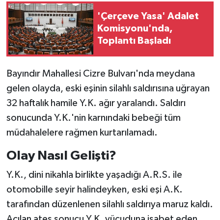
'Çerçeve Yasa' Adalet
Komisyonu'nda,
Toplantı Başladı
Bayındır Mahallesi Cizre Bulvarı'nda meydana
gelen olayda, eski eşinin silahlı saldırısına uğrayan
32 haftalık hamile Y.K. ağır yaralandı. Saldırı
sonucunda Y.K.'nin karnındaki bebeği tüm
müdahalelere rağmen kurtarılamadı.
Olay Nasıl Gelişti?
Y.K., dini nikahla birlikte yaşadığı A.R.S. ile
otomobille seyir halindeyken, eski eşi A.K.
tarafından düzenlenen silahlı saldırıya maruz kaldı.
Açılan ateş sonucu Y.K. vücuduna isabet eden