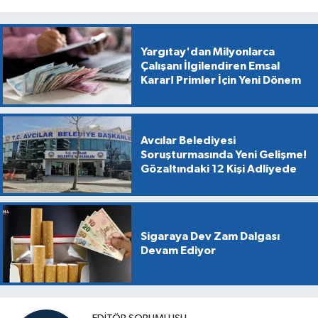
Yargıtay'dan Milyonlarca
Çalışanı İlgilendiren Emsal
Karar! Primler İçin Yeni Dönem
Avcılar Belediyesi
Soruşturmasında Yeni Gelişme!
Gözaltındaki 12 Kişi Adliyede
Sigaraya Dev Zam Dalgası
Devam Ediyor