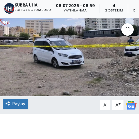
KÜBRA UHA
08.07.2026 - 08:59
4
EDİTÖR SORUMLUSU
YAYINLANMA
GÖSTERIM
OK
Paylaş
-
+
A
A