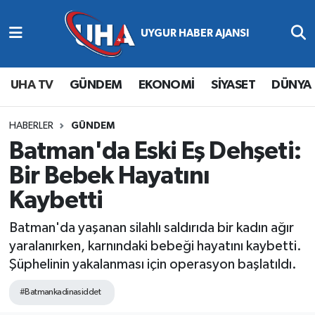
Abone Ol
Nöbetçi Eczaneler
UHA TV
GÜNDEM
EKONOMİ
SİYASET
DÜNYA
Gündem
Hava Durumu
Ekonomi
Namaz Vakitleri
HABERLER
GÜNDEM
Batman'da Eski Eş Dehşeti:
Magazin
Trafik Durumu
Bir Bebek Hayatını
Kaybetti
Siyaset
Süper Lig Puan Durumu ve Fikstür
Batman'da yaşanan silahlı saldırıda bir kadın ağır
Spor
Tüm Manşetler
yaralanırken, karnındaki bebeği hayatını kaybetti.
Şüphelinin yakalanması için operasyon başlatıldı.
Yaşam
Son Dakika Haberleri
#Batmankadinasiddet
Haber Arşivi