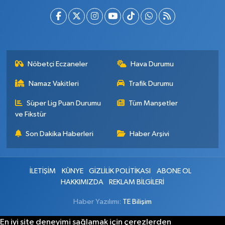
Nöbetçi Eczaneler
Hava Durumu
Namaz Vakitleri
Trafik Durumu
Süper Lig Puan Durumu
Tüm Manşetler
ve Fikstür
Son Dakika Haberleri
Haber Arşivi
İLETİŞİM
KÜNYE
GİZLİLİK POLİTİKASI
ABONE OL
HAKKIMIZDA
REKLAM BİLGİLERİ
Haber Yazılımı:
TE Bilişim
En iyi site deneyimi sağlamak için çerezlerden