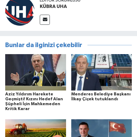
EDİTÖR SORUMLUSU
KÜBRA UHA
Bunlar da ilginizi çekebilir
Aziz Yıldırım Harekete
Menderes Belediye Başkanı
Geçmişti! Kızını Hedef Alan
İlkay Çiçek tutuklandı
Şüpheli İçin Mahkemeden
Kritik Karar