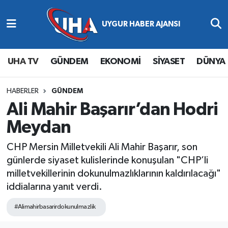
Abone Ol
Nöbetçi Eczaneler
UHA TV
GÜNDEM
EKONOMİ
SİYASET
DÜNYA
Gündem
Hava Durumu
Ekonomi
Namaz Vakitleri
HABERLER
GÜNDEM
Ali Mahir Başarır’dan Hodri
Magazin
Trafik Durumu
Meydan
Siyaset
Süper Lig Puan Durumu ve Fikstür
CHP Mersin Milletvekili Ali Mahir Başarır, son
günlerde siyaset kulislerinde konuşulan "CHP’li
Spor
Tüm Manşetler
milletvekillerinin dokunulmazlıklarının kaldırılacağı"
iddialarına yanıt verdi.
Yaşam
Son Dakika Haberleri
#Alimahirbasarirdokunulmazlik
Haber Arşivi