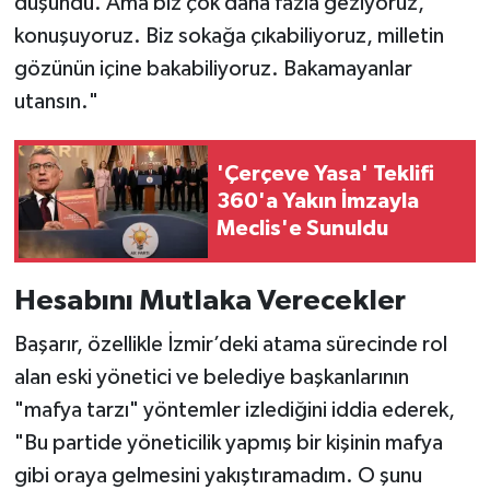
düşündü. Ama biz çok daha fazla geziyoruz,
konuşuyoruz. Biz sokağa çıkabiliyoruz, milletin
gözünün içine bakabiliyoruz. Bakamayanlar
utansın."
'Çerçeve Yasa' Teklifi
360'a Yakın İmzayla
Meclis'e Sunuldu
Hesabını Mutlaka Verecekler
Başarır, özellikle İzmir’deki atama sürecinde rol
alan eski yönetici ve belediye başkanlarının
"mafya tarzı" yöntemler izlediğini iddia ederek,
"Bu partide yöneticilik yapmış bir kişinin mafya
gibi oraya gelmesini yakıştıramadım. O şunu