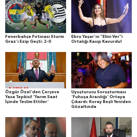
Fenerbahçe Fırtınası Sturm
Ebru Yaşar'ın "Elini Ver"i
Graz'ı Ezip Geçti: 2-0
Ortalığı Kasıp Kavurdu!
Özgür Özel'den Çerçeve
Uyuşturucu Soruşturması
Yasa Tepkisi! 'Yarım Saat
'Fuhuşa Aracılığı' Ortaya
İçinde Teslim Ettiler'
Çıkardı: Koray Beşli Yeniden
Gözaltında