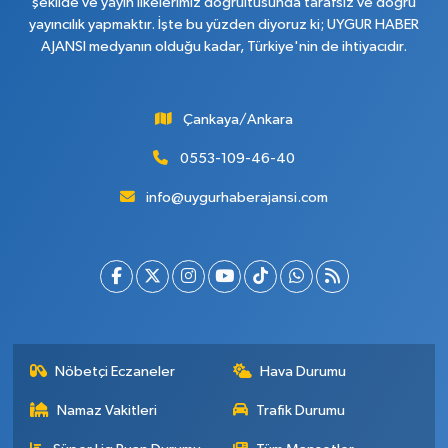
şekilde ve yayın ilkelerimiz doğrultusunda tarafsız ve doğru
yayıncılık yapmaktır. İşte bu yüzden diyoruz ki; UYGUR HABER
AJANSI medyanın olduğu kadar, Türkiye'nin de ihtiyacıdır.
Çankaya/Ankara
0553-109-46-40
info@uygurhaberajansi.com
Nöbetçi Eczaneler
Hava Durumu
Namaz Vakitleri
Trafik Durumu