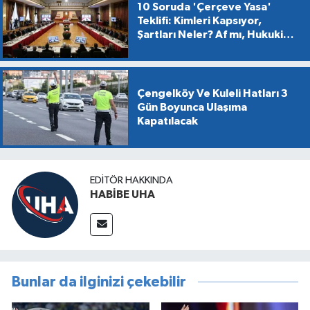
10 Soruda 'Çerçeve Yasa'
Teklifi: Kimleri Kapsıyor,
Şartları Neler? Af mı, Hukuki
Dönüşüm mü?
Çengelköy Ve Kuleli Hatları 3
Gün Boyunca Ulaşıma
Kapatılacak
EDITÖR HAKKINDA
HABİBE UHA
Bunlar da ilginizi çekebilir