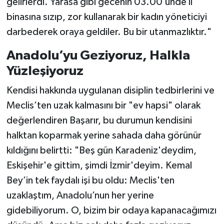
gelirlerdi. Yarasa gibi gecenin 03.00’ünde il
binasına sızıp, zor kullanarak bir kadın yöneticiyi
darbederek oraya geldiler. Bu bir utanmazlıktır."
Anadolu’yu Geziyoruz, Halkla
Yüzleşiyoruz
Kendisi hakkında uygulanan disiplin tedbirlerini ve
Meclis’ten uzak kalmasını bir "ev hapsi" olarak
değerlendiren Başarır, bu durumun kendisini
halktan koparmak yerine sahada daha görünür
kıldığını belirtti: "Beş gün Karadeniz'deydim,
Eskişehir'e gittim, şimdi İzmir'deyim. Kemal
Bey’in tek faydalı işi bu oldu: Meclis'ten
uzaklaştım, Anadolu’nun her yerine
gidebiliyorum. O, bizim bir odaya kapanacağımızı