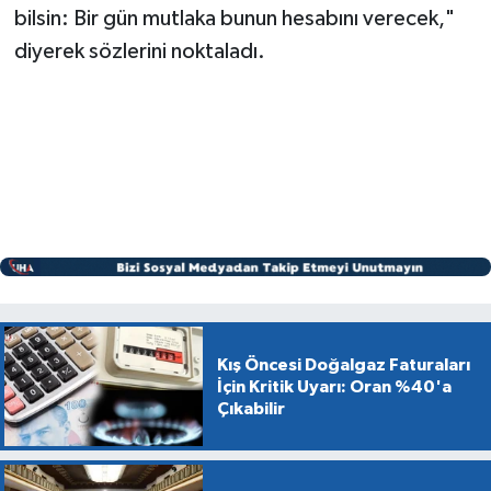
bilsin: Bir gün mutlaka bunun hesabını verecek,"
diyerek sözlerini noktaladı.
Kış Öncesi Doğalgaz Faturaları
İçin Kritik Uyarı: Oran %40'a
Çıkabilir