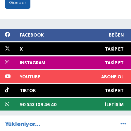
Gönder
FACEBOOK
BEĞEN
X
TAKIP ET
INSTAGRAM
TAKIP ET
YOUTUBE
ABONE OL
TIKTOK
TAKIP ET
90 553 109 46 40
İLETIŞIM
Yükleniyor...