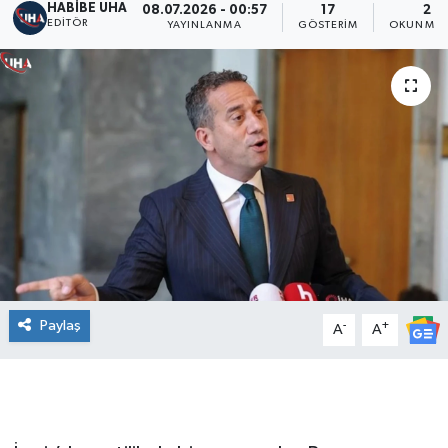
HABİBE UHA
08.07.2026 - 00:57
17
2 D
EDITÖR
YAYINLANMA
GÖSTERIM
OKUNMA 
Paylaş
-
+
A
A