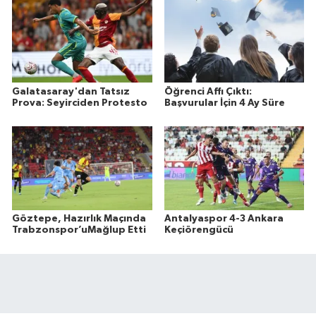
Galatasaray'dan Tatsız
Öğrenci Affı Çıktı:
Prova: Seyirciden Protesto
Başvurular İçin 4 Ay Süre
Göztepe, Hazırlık Maçında
Antalyaspor 4-3 Ankara
Trabzonspor’uMağlup Etti
Keçiörengücü