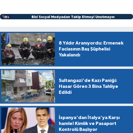
8 Yıldır Aranıyordu: Ermenek
Faciasının Baş Şüphelisi
Yakalandı
Sultangazi'de Kazı Paniği:
Hasar Gören 3 Bina Tahliye
Edildi
İspanya'dan İtalya'ya Karşı
hamle! Kimlik ve Pasaport
Kontrolü Başlıyor