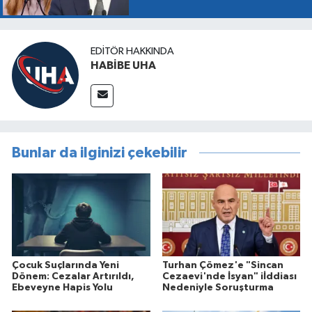
EDITÖR HAKKINDA
HABİBE UHA
Bunlar da ilginizi çekebilir
Çocuk Suçlarında Yeni
Turhan Çömez'e "Sincan
Dönem: Cezalar Artırıldı,
Cezaevi'nde İsyan" iİddiası
Ebeveyne Hapis Yolu
Nedeniyle Soruşturma