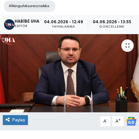
#Akingurleksuresiznafaka
HABİBE UHA
04.06.2026 - 12:49
04.06.2026 - 13:55
EDITÖR
YAYINLANMA
GÜNCELLEME
Paylaş
-
+
A
A