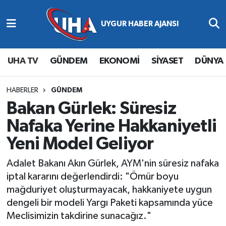
Abone Ol
Nöbetçi Eczaneler
UHA TV
GÜNDEM
EKONOMİ
SİYASET
DÜNYA
Gündem
Hava Durumu
Ekonomi
Namaz Vakitleri
HABERLER
GÜNDEM
Bakan Gürlek: Süresiz
Magazin
Trafik Durumu
Nafaka Yerine Hakkaniyetli
Yeni Model Geliyor
Siyaset
Süper Lig Puan Durumu ve Fikstür
Adalet Bakanı Akın Gürlek, AYM'nin süresiz nafaka
Spor
Tüm Manşetler
iptal kararını değerlendirdi: "Ömür boyu
mağduriyet oluşturmayacak, hakkaniyete uygun
Yaşam
Son Dakika Haberleri
dengeli bir modeli Yargı Paketi kapsamında yüce
Meclisimizin takdirine sunacağız."
Haber Arşivi