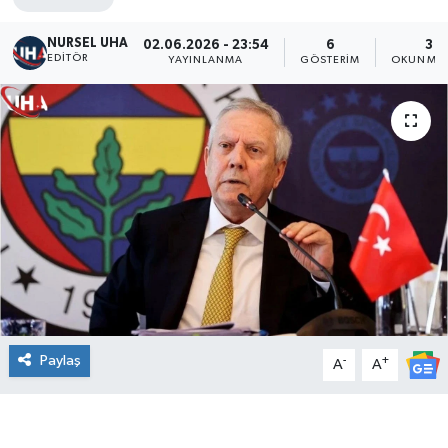
NURSEL UHA
02.06.2026 - 23:54
6
3 D
EDITÖR
YAYINLANMA
GÖSTERIM
OKUNMA 
Paylaş
-
+
A
A