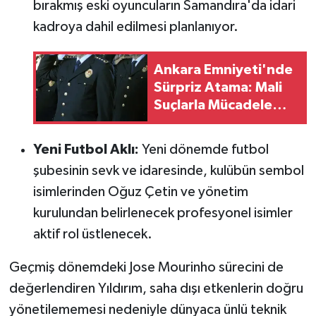
bırakmış eski oyuncuların Samandıra'da idari
kadroya dahil edilmesi planlanıyor.
Ankara Emniyeti'nde
Sürpriz Atama: Mali
Suçlarla Mücadele
Şube Müdürünün Yeri
Değişti
Yeni Futbol Aklı:
Yeni dönemde futbol
şubesinin sevk ve idaresinde, kulübün sembol
isimlerinden Oğuz Çetin ve yönetim
kurulundan belirlenecek profesyonel isimler
aktif rol üstlenecek.
Geçmiş dönemdeki Jose Mourinho sürecini de
değerlendiren Yıldırım, saha dışı etkenlerin doğru
yönetilememesi nedeniyle dünyaca ünlü teknik