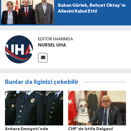
Bakan Gürlek, Behçet Oktay'ın
Ailesini Kabul Etti!
EDITÖR HAKKINDA
NURSEL UHA
Bunlar da ilginizi çekebilir
Ankara Emniyeti'nde
CHP'de İstifa Dalgası!