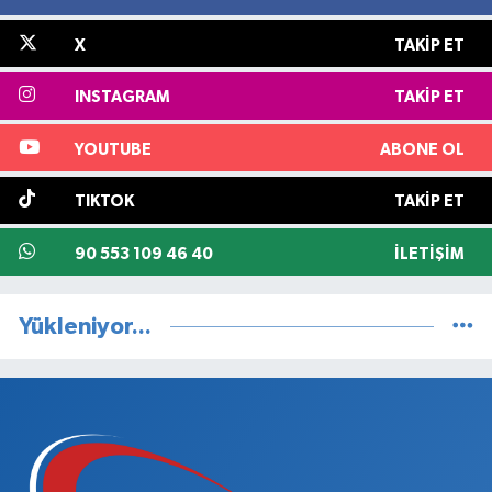
X
TAKIP ET
INSTAGRAM
TAKIP ET
YOUTUBE
ABONE OL
TIKTOK
TAKIP ET
90 553 109 46 40
İLETIŞIM
Yükleniyor...