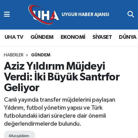
Abone Ol
Nöbetçi Eczaneler
UHA TV
GÜNDEM
EKONOMİ
SİYASET
DÜNYA
Gündem
Hava Durumu
Ekonomi
Namaz Vakitleri
HABERLER
GÜNDEM
Aziz Yıldırım Müjdeyi
Magazin
Trafik Durumu
Verdi: İki Büyük Santrfor
Geliyor
Siyaset
Süper Lig Puan Durumu ve Fikstür
Canlı yayında transfer müjdelerini paylaşan
Spor
Tüm Manşetler
Yıldırım, futbol yönetim yapısı ve Türk
futbolundaki idari süreçlere dair önemli
Yaşam
Son Dakika Haberleri
değerlendirmelerde bulundu.
Haber Arşivi
#Azizyildirim