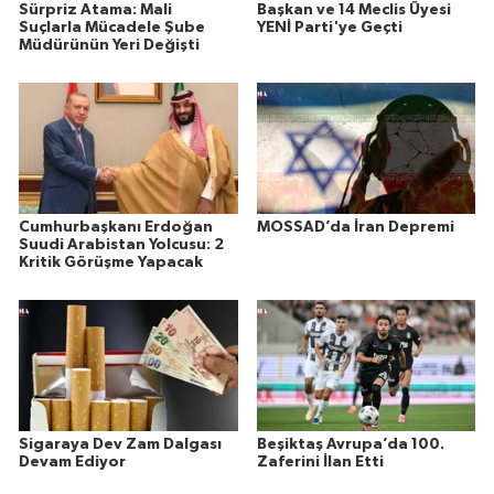
Sürpriz Atama: Mali
Başkan ve 14 Meclis Üyesi
Suçlarla Mücadele Şube
YENİ Parti'ye Geçti
Müdürünün Yeri Değişti
Cumhurbaşkanı Erdoğan
MOSSAD’da İran Depremi
Suudi Arabistan Yolcusu: 2
Kritik Görüşme Yapacak
Sigaraya Dev Zam Dalgası
Beşiktaş Avrupa’da 100.
Devam Ediyor
Zaferini İlan Etti