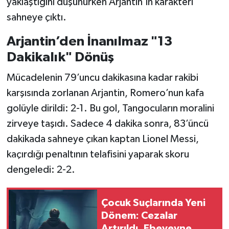
yaklaştığını düşünürken Arjantin’in karakteri
sahneye çıktı.
Arjantin’den İnanılmaz "13
Dakikalık" Dönüş
Mücadelenin 79’uncu dakikasına kadar rakibi
karşısında zorlanan Arjantin, Romero’nun kafa
golüyle dirildi: 2-1. Bu gol, Tangocuların moralini
zirveye taşıdı. Sadece 4 dakika sonra, 83’üncü
dakikada sahneye çıkan kaptan Lionel Messi,
kaçırdığı penaltının telafisini yaparak skoru
dengeledi: 2-2.
Çocuk Suçlarında Yeni
Dönem: Cezalar
Artırıldı, Ebeveyne