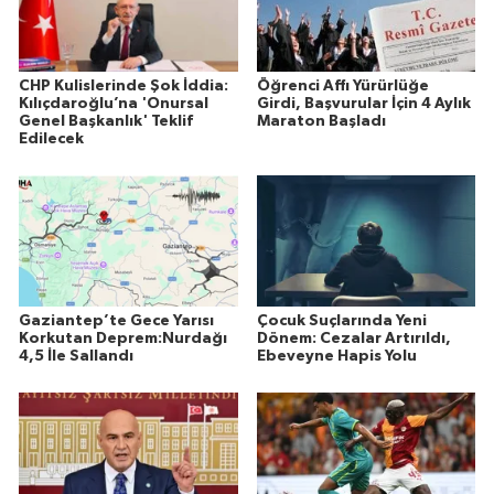
CHP Kulislerinde Şok İddia:
Öğrenci Affı Yürürlüğe
Kılıçdaroğlu’na 'Onursal
Girdi, Başvurular İçin 4 Aylık
Genel Başkanlık' Teklif
Maraton Başladı
Edilecek
Gaziantep’te Gece Yarısı
Çocuk Suçlarında Yeni
Korkutan Deprem:Nurdağı
Dönem: Cezalar Artırıldı,
4,5 İle Sallandı
Ebeveyne Hapis Yolu