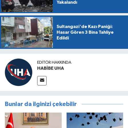
Yakalandı
Sultangazi'de Kazı Paniği:
Hasar Gören 3 Bina Tahliye
Edildi
EDITÖR HAKKINDA
HABİBE UHA
Bunlar da ilginizi çekebilir