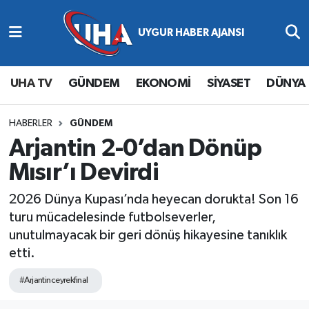
Abone Ol
Nöbetçi Eczaneler
UHA TV
GÜNDEM
EKONOMİ
SİYASET
DÜNYA
Gündem
Hava Durumu
Ekonomi
Namaz Vakitleri
HABERLER
GÜNDEM
Arjantin 2-0’dan Dönüp
Magazin
Trafik Durumu
Mısır’ı Devirdi
Siyaset
Süper Lig Puan Durumu ve Fikstür
2026 Dünya Kupası’nda heyecan dorukta! Son 16
turu mücadelesinde futbolseverler,
Spor
Tüm Manşetler
unutulmayacak bir geri dönüş hikayesine tanıklık
etti.
Yaşam
Son Dakika Haberleri
#Arjantinceyrekfinal
Haber Arşivi