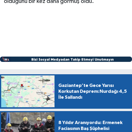
olduğunu bir kez daha görmüş oldu.
Gaziantep’te Gece Yarısı
Korkutan Deprem:Nurdağı 4,5
İle Sallandı
8 Yıldır Aranıyordu: Ermenek
Faciasının Baş Şüphelisi