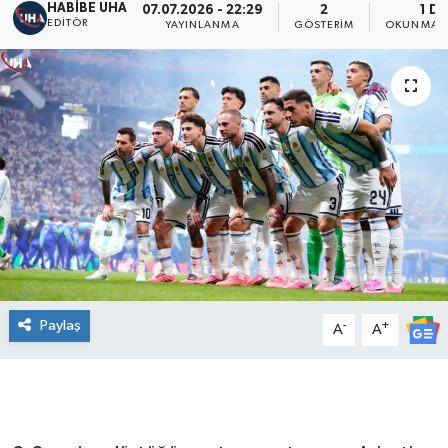
HABİBE UHA
07.07.2026 - 22:29
2
1 DK
EDITÖR
YAYINLANMA
GÖSTERIM
OKUNMA S
Paylaş
-
+
A
A