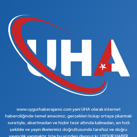
www.uygurhaberajansi.com yani UHA olarak internet
haberciliğinde temel amacımız, gerçekleri bulup ortaya çıkarmak
suretiyle, abartmadan ve hiçbir tesir altında kalmadan, en hızlı
şekilde ve yayın ilkelerimiz doğrultusunda tarafsız ve doğru
yayıncılık yapmaktır. İşte bu yüzden diyoruz ki; UYGUR HABER