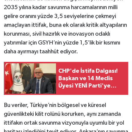
2035 yılına kadar savunma harcamalarının milli
gelire oranını yüzde 3,5 seviyelerine çekmeyi
amaçlayan ittifak, buna ek olarak kritik altyapıların
korunması, sivil hazırlık ve inovasyon odaklı
yatırımlar için GSYH’nin yüzde 1,5’lik bir kısmını
daha ayırmayı taahhüt ediyor.
CHP'de İstifa Dalgası!
Başkan ve 14 Meclis
Üyesi YENİ Parti'ye
Geçti
Bu veriler, Türkiye’nin bölgesel ve küresel
güvenlikteki kilit rolünü korurken, aynı zamanda
ittifakın ortak savunma vizyonuyla uyumlu bir yol
haritası izlediğini teyit ediyor. Ankara’nın savunma