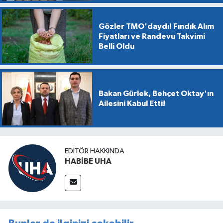
Gözler TMO'daydı! Fındık Alım
Fiyatları ve Randevu Takvimi
Belli Oldu
Bakan Gürlek, Behçet Oktay'ın
Ailesini Kabul Etti!
EDITÖR HAKKINDA
HABİBE UHA