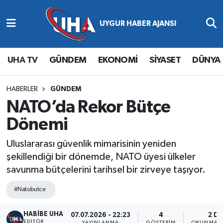
Abone Ol
Nöbetçi Eczaneler
UHA TV
GÜNDEM
EKONOMİ
SİYASET
DÜNYA
Gündem
Hava Durumu
Ekonomi
Namaz Vakitleri
HABERLER
GÜNDEM
NATO’da Rekor Bütçe
Magazin
Trafik Durumu
Dönemi
Siyaset
Süper Lig Puan Durumu ve Fikstür
Uluslararası güvenlik mimarisinin yeniden
şekillendiği bir dönemde, NATO üyesi ülkeler
Spor
Tüm Manşetler
savunma bütçelerini tarihsel bir zirveye taşıyor.
Yaşam
Son Dakika Haberleri
#Natobutce
HABİBE UHA
Haber Arşivi
07.07.2026 - 22:23
4
2 DK
EDITÖR
YAYINLANMA
GÖSTERIM
OKUNMA S