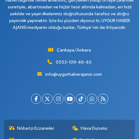
haberciliğinde temel amacımız, gerçekleri bulup ortaya çıkarmak
suretiyle, abartmadan ve hiçbir tesir altında kalmadan, en hızlı
şekilde ve yayın ilkelerimiz doğrultusunda tarafsız ve doğru
yayıncılık yapmaktır. İşte bu yüzden diyoruz ki; UYGUR HABER
AJANSI medyanın olduğu kadar, Türkiye'nin de ihtiyacıdır.
Çankaya/Ankara
0553-109-46-40
info@uygurhaberajansi.com
Nöbetçi Eczaneler
Hava Durumu