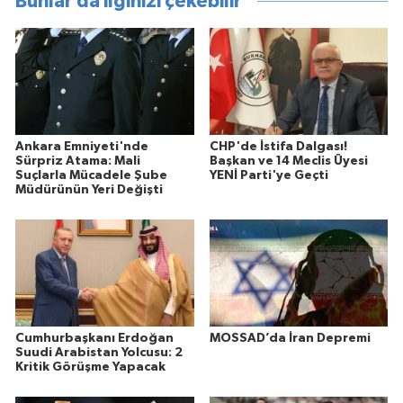
Bunlar da ilginizi çekebilir
Ankara Emniyeti'nde
CHP'de İstifa Dalgası!
Sürpriz Atama: Mali
Başkan ve 14 Meclis Üyesi
Suçlarla Mücadele Şube
YENİ Parti'ye Geçti
Müdürünün Yeri Değişti
Cumhurbaşkanı Erdoğan
MOSSAD’da İran Depremi
Suudi Arabistan Yolcusu: 2
Kritik Görüşme Yapacak