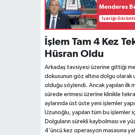
Menderes Bel
İçeriği Görünt
İşlem Tam 4 Kez Te
Hüsran Oldu
Arkadaş tavsiyesi üzerine gittiği 
dokusunun göz altına dolgu olarak uy
olduğu söylendi. Ancak yapılan ilk
sürede erimesi üzerine klinikle tekr
aylarında üst üste yeni işlemler yap
Uzunoğlu, yapılan tüm bu işlemler 
Dolguların sürekli kaybolması ve yü
4'üncü kez operasyon masasına ya