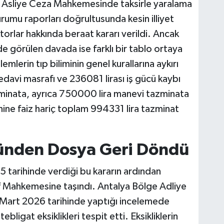
cü Asliye Ceza Mahkemesinde taksirle yaralama
rumu raporları doğrultusunda kesin illiyet
orlar hakkında beraat kararı verildi. Ancak
e görülen davada ise farklı bir tablo ortaya
mlerin tıp biliminin genel kurallarına aykırı
avi masrafı ve 236081 lirası iş gücü kaybı
minata, ayrıca 750000 lira manevi tazminata
ine faiz hariç toplam 994331 lira tazminat
zünden Dosya Geri Döndü
 tarihinde verdiği bu kararın ardından
af Mahkemesine taşındı. Antalya Bölge Adliye
 Mart 2026 tarihinde yaptığı incelemede
ligat eksiklikleri tespit etti. Eksikliklerin