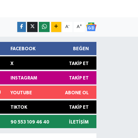
-
+
A
A
FACEBOOK
BEĞEN
X
TAKIP ET
INSTAGRAM
TAKIP ET
YOUTUBE
ABONE OL
TIKTOK
TAKIP ET
90 553 109 46 40
İLETIŞIM