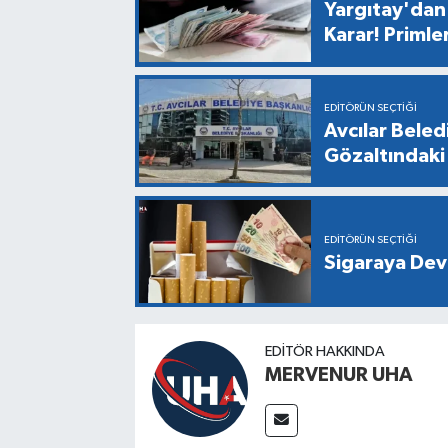
Yargıtay'dan 
Karar! Primle
EDITÖRÜN SEÇTIĞI
Avcılar Bele
Gözaltındaki 
EDITÖRÜN SEÇTIĞI
Sigaraya Dev
EDITÖR HAKKINDA
MERVENUR UHA