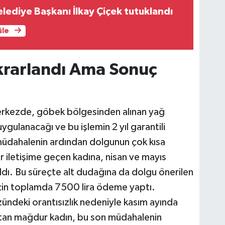
ediye Başkanı İlkay Çiçek tutuklandı
üle
krarlandı Ama Sonuç
merkezde, göbek bölgesinden alınan yağ
gulanacağı ve bu işlemin 2 yıl garantili
 müdahalenin ardından dolgunun çok kısa
ar iletişime geçen kadına, nisan ve mayıs
ıldı. Bu süreçte alt dudağına da dolgu önerilen
için toplamda 7500 lira ödeme yaptı.
zündeki orantısızlık nedeniyle kasım ayında
tan mağdur kadın, bu son müdahalenin