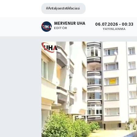
#Antalyaestetikfaciasi
MERVENUR UHA
06.07.2026 - 00:33
EDITÖR
YAYINLANMA