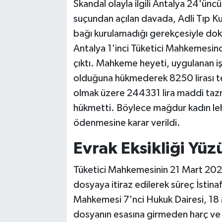
Skandal olayla ilgili Antalya 24'ün
suçundan açılan davada, Adli Tıp Ku
bağı kurulamadığı gerekçesiyle dokt
Antalya 1'inci Tüketici Mahkemesind
çıktı. Mahkeme heyeti, uygulanan işle
olduğuna hükmederek 8250 lirası ted
olmak üzere 244331 lira maddi taz
hükmetti. Böylece mağdur kadın leh
ödenmesine karar verildi.
Evrak Eksikliği Yü
Tüketici Mahkemesinin 21 Mart 2025
dosyaya itiraz edilerek süreç İstin
Mahkemesi 7'nci Hukuk Dairesi, 18
dosyanın esasına girmeden harç ve teb