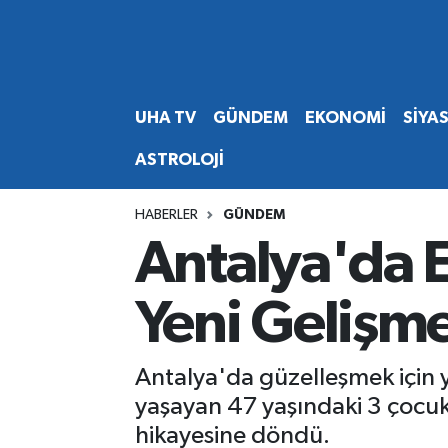
Abone Ol
Nöbetçi Eczaneler
UHA TV
GÜNDEM
EKONOMİ
SİYA
Gündem
Hava Durumu
ASTROLOJİ
Ekonomi
Namaz Vakitleri
HABERLER
GÜNDEM
Magazin
Trafik Durumu
Antalya'da E
Siyaset
Süper Lig Puan Durumu ve Fikstür
Yeni Gelişm
Spor
Tüm Manşetler
Antalya'da güzelleşmek için y
Yaşam
Son Dakika Haberleri
yaşayan 47 yaşındaki 3 çocuk
hikayesine döndü.
Haber Arşivi