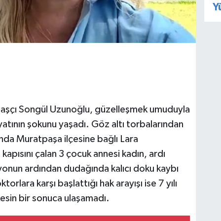
Y
i aşçı Songül Uzunoğlu, güzelleşmek umuduyla
tının şokunu yaşadı. Göz altı torbalarından
ında Muratpaşa ilçesine bağlı Lara
 kapısını çalan 3 çocuk annesi kadın, ardı
syonun ardından dudağında kalıcı doku kaybı
rlara karşı başlattığı hak arayışı ise 7 yılı
esin bir sonuca ulaşamadı.