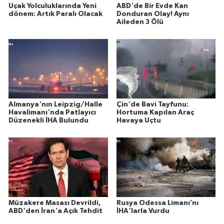
Uçak Yolculuklarında Yeni
ABD'de Bir Evde Kan
dönem: Artık Paralı Olacak
Donduran Olay! Aynı
Aileden 3 Ölü
Almanya'nın Leipzig/Halle
Çin'de Bavi Tayfunu:
Havalimanı'nda Patlayıcı
Hortuma Kapılan Araç
Düzenekli İHA Bulundu
Havaya Uçtu
Müzakere Masası Devrildi,
Rusya Odessa Limanı’nı
ABD'den İran'a Açık Tehdit
İHA'larla Vurdu