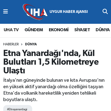
Abone Ol
Nöbetçi Eczaneler
UHA TV
GÜNDEM
EKONOMİ
SİYASET
DÜNYA
Gündem
Hava Durumu
Ekonomi
Namaz Vakitleri
HABERLER
DÜNYA
Etna Yanardağı'nda, Kül
Magazin
Trafik Durumu
Bulutları 1,5 Kilometreye
Ulaştı
Siyaset
Süper Lig Puan Durumu ve Fikstür
İtalya'nın güneyinde bulunan ve kıta Avrupası'nın
Spor
Tüm Manşetler
en yüksek aktif yanardağı olma özelliğini taşıyan
Etna'da volkanik hareketlilik yeniden tehlikeli
Yaşam
Son Dakika Haberleri
boyutlara ulaştı.
Haber Arşivi
#Etnayanardagi