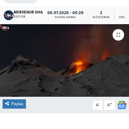
MERVENUR UHA
06.07.2026 - 00:29
2
EDITÖR
YAYINLANMA
GÖSTERIM
OKUN
Paylaş
-
+
A
A