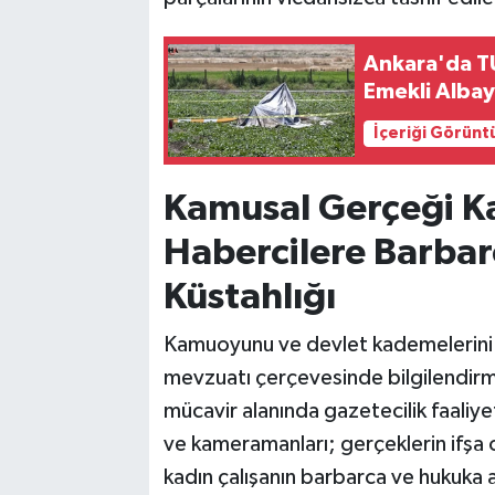
Ankara'da TU
Emekli Albay
İçeriği Görünt
Kamusal Gerçeği K
Habercilere Barbar
Küstahlığı
Kamuoyunu ve devlet kademelerini bu
mevzuatı çerçevesinde bilgilendirme
mücavir alanında gazetecilik faaliy
ve kameramanları; gerçeklerin ifşa o
kadın çalışanın barbarca ve hukuka ay