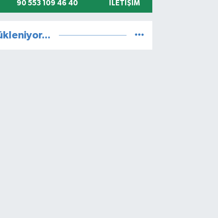
90 553 109 46 40
İLETIŞIM
ükleniyor...