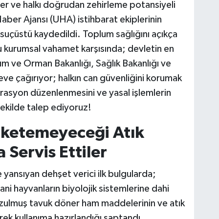
mler ve halkı doğrudan zehirleme potansiyeli
aber Ajansı (UHA) istihbarat ekiplerinin
 suçüstü kaydedildi. Toplum sağlığını açıkça
 kurumsal vahamet karşısında; devletin en
m ve Orman Bakanlığı, Sağlık Bakanlığı ve
öreve çağırıyor; halkın can güvenliğini korumak
rasyon düzenlenmesini ve yasal işlemlerin
şekilde talep ediyoruz!
üketemeyeceği Atık
 Servis Ettiler
 yansıyan dehşet verici ilk bulgularda;
ni hayvanların biyolojik sistemlerine dahi
lmuş tavuk döner ham maddelerinin ve atık
erek kullanıma hazırlandığı saptandı.