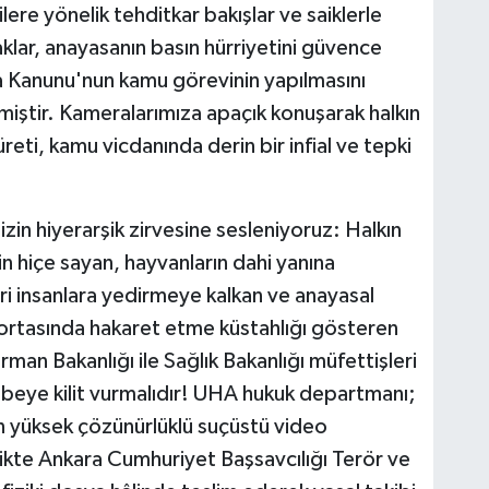
lere yönelik tehditkar bakışlar ve saiklerle
klar, anayasanın basın hürriyetini güvence
a Kanunu'nun kamu görevinin yapılmasını
iştir. Kameralarımıza apaçık konuşarak halkın
üreti, kamu vicdanında derin bir infial ve tepki
zin hiyerarşik zirvesine sesleniyoruz: Halkın
için hiçe sayan, hayvanların dahi yanına
 insanlara yedirmeye kalkan ve anayasal
ortasında hakaret etme küstahlığı gösteren
man Bakanlığı ile Sağlık Bakanlığı müfettişleri
beye kilit vurmalıdır! UHA hukuk departmanı;
an yüksek çözünürlüklü suçüstü video
irlikte Ankara Cumhuriyet Başsavcılığı Terör ve