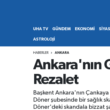
Abone Ol
Nöbetçi Eczaneler
UHA TV
GÜNDEM
EKONOMİ
SİYA
Gündem
Hava Durumu
ASTROLOJİ
Ekonomi
Namaz Vakitleri
HABERLER
ANKARA
Magazin
Trafik Durumu
Ankara'nın 
Siyaset
Süper Lig Puan Durumu ve Fikstür
Rezalet
Spor
Tüm Manşetler
Başkent Ankara'nın Çankaya i
Yaşam
Son Dakika Haberleri
Döner şubesinde bir sağlık sk
Döner'deki skandala bizzat şah
Haber Arşivi