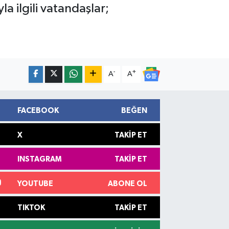
 ilgili vatandaşlar;
-
+
A
A
FACEBOOK
BEĞEN
X
TAKIP ET
INSTAGRAM
TAKIP ET
YOUTUBE
ABONE OL
TIKTOK
TAKIP ET