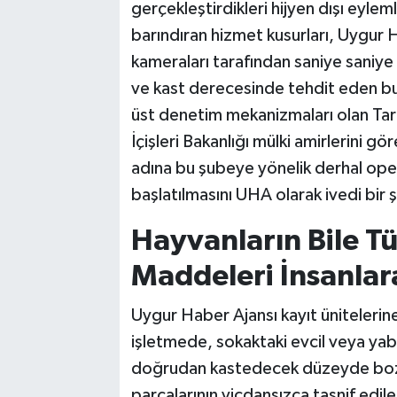
gerçekleştirdikleri hijyen dışı eyle
barındıran hizmet kusurları, Uygur H
kameraları tarafından saniye saniye
ve kast derecesinde tehdit eden bu
üst denetim mekanizmaları olan Tarı
İçişleri Bakanlığı mülki amirlerini g
adına bu şubeye yönelik derhal ope
başlatılmasını UHA olarak ivedi bir 
Hayvanların Bile T
Maddeleri İnsanlara
Uygur Haber Ajansı kayıt ünitelerine
işletmede, sokaktaki evcil veya yaba
doğrudan kastedecek düzeyde bozu
parçalarının vicdansızca tasnif edil