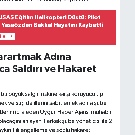
SAŞ Eğitim Helikopteri Düştü: Pilot
 Yasaözden Bakkal Hayatını Kaybetti
üle
arartmak Adına
ca Saldırı ve Hakaret
 büyük salgın riskine karşı koruyucu tıp
k ve suç delillerini sabitlemek adına şube
etlerini icra eden Uygur Haber Ajansı muhabir
lacağını anlayan 1 erkek şube yöneticisi ile 2
kırı fiili engelleme ve sözlü hakaret