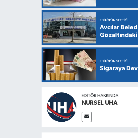
EDITÖRÜN SEÇTIĞI
Avcılar Bele
Gözaltındaki 
EDITÖRÜN SEÇTIĞI
Sigaraya Dev
EDITÖR HAKKINDA
NURSEL UHA