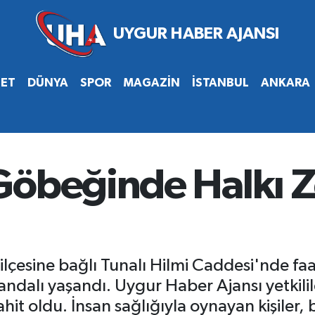
SET
DÜNYA
SPOR
MAGAZİN
İSTANBUL
ANKARA
Göbeğinde Halkı Z
lçesine bağlı Tunalı Hilmi Caddesi'nde f
andalı yaşandı. Uygur Haber Ajansı yetkili
it oldu. İnsan sağlığıyla oynayan kişiler, b