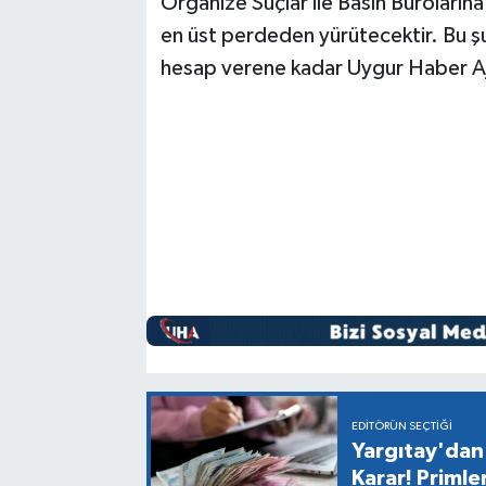
Organize Suçlar ile Basın Bürolarına 
en üst perdeden yürütecektir. Bu ş
hesap verene kadar Uygur Haber Aja
EDITÖRÜN SEÇTIĞI
Yargıtay'dan 
Karar! Primle