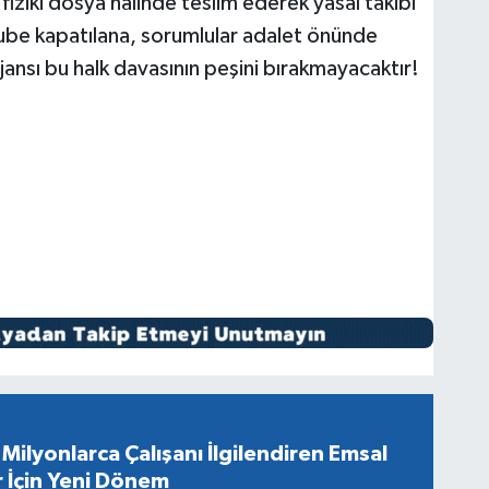
fiziki dosya hâlinde teslim ederek yasal takibi
ube kapatılana, sorumlular adalet önünde
nsı bu halk davasının peşini bırakmayacaktır!
Milyonlarca Çalışanı İlgilendiren Emsal
r İçin Yeni Dönem