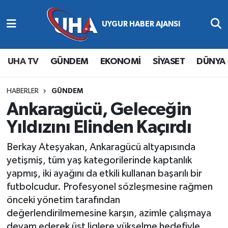
Abone Ol
Nöbetçi Eczaneler
UHA TV
GÜNDEM
EKONOMİ
SİYASET
DÜNYA
Gündem
Hava Durumu
Ekonomi
Namaz Vakitleri
HABERLER
GÜNDEM
Ankaragücü, Geleceğin
Magazin
Trafik Durumu
Yıldızını Elinden Kaçırdı
Siyaset
Süper Lig Puan Durumu ve Fikstür
Berkay Ateşyakan, Ankaragücü altyapısında
yetişmiş, tüm yaş kategorilerinde kaptanlık
Spor
Tüm Manşetler
yapmış, iki ayağını da etkili kullanan başarılı bir
futbolcudur. Profesyonel sözleşmesine rağmen
Yaşam
Son Dakika Haberleri
önceki yönetim tarafından
değerlendirilmemesine karşın, azimle çalışmaya
Haber Arşivi
devam ederek üst liglere yükselme hedefiyle