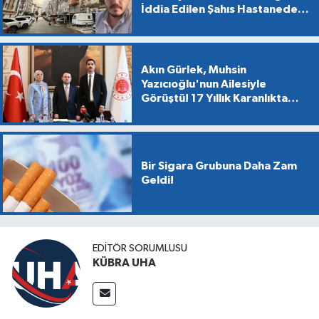
İddia Edilen Şahıs Hastanede
Yaşamını Yitirdi
Akın Gürlek, Muhsin
Yazıcıoğlu'nun Ailesiyle
Görüştü! 17 Yıllık Karanlıkta
Gün Işığı
Bir Sigara Grubuna Daha Zam
Geldi!
EDİTÖR SORUMLUSU
KÜBRA UHA