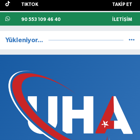
TIKTOK
TAKIP ET
90 553 109 46 40
İLETIŞIM
Yükleniyor...