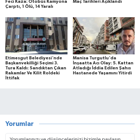
Feci Kaza: Otobüs Kamyona
Maç Tarihleri Açıklandı
Çarptı, 1 Ölü, 14 Yaralı
Etimesgut Belediyesi'nde
Manisa Turgutlu'da
Başkanvekilliği Seçimi 3.
İnşaatta Acı Olay: 5. Kattan
Tura Kaldı: Sandıktan Çıkan
Atladığı İddia Edilen Şahıs
Rakamlar Ve Kilit Roldeki
Hastanede Yaşamını Yitirdi
İttifak
Yorumlar