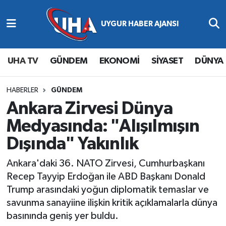
Abone Ol
Nöbetçi Eczaneler
UHA TV
GÜNDEM
EKONOMİ
SİYASET
DÜNYA
Gündem
Hava Durumu
Ekonomi
Namaz Vakitleri
HABERLER
GÜNDEM
Ankara Zirvesi Dünya
Magazin
Trafik Durumu
Medyasında: "Alışılmışın
Dışında" Yakınlık
Siyaset
Süper Lig Puan Durumu ve Fikstür
Ankara'daki 36. NATO Zirvesi, Cumhurbaşkanı
Spor
Tüm Manşetler
Recep Tayyip Erdoğan ile ABD Başkanı Donald
Trump arasındaki yoğun diplomatik temaslar ve
Yaşam
Son Dakika Haberleri
savunma sanayiine ilişkin kritik açıklamalarla dünya
basınında geniş yer buldu.
Haber Arşivi