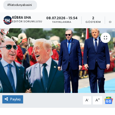
#Natodunyabasini
KÜBRA UHA
08.07.2026 - 15:54
2
EDİTÖR SORUMLUSU
YAYINLANMA
GÖSTERIM
OKU
Paylaş
-
+
A
A