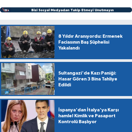
8 Yıldır Aranıyordu: Ermenek
Faciasının Baş Şüphelisi
Yakalandı
Sultangazi'de Kazı Paniği:
Hasar Gören 3 Bina Tahliye
Edildi
İspanya'dan İtalya'ya Karşı
hamle! Kimlik ve Pasaport
Kontrolü Başlıyor