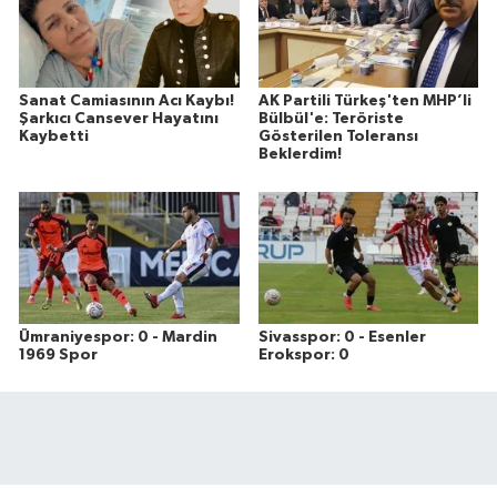
Sanat Camiasının Acı Kaybı!
AK Partili Türkeş'ten MHP’li
Şarkıcı Cansever Hayatını
Bülbül'e: Teröriste
Kaybetti
Gösterilen Toleransı
Beklerdim!
Ümraniyespor: 0 - Mardin
Sivasspor: 0 - Esenler
1969 Spor
Erokspor: 0