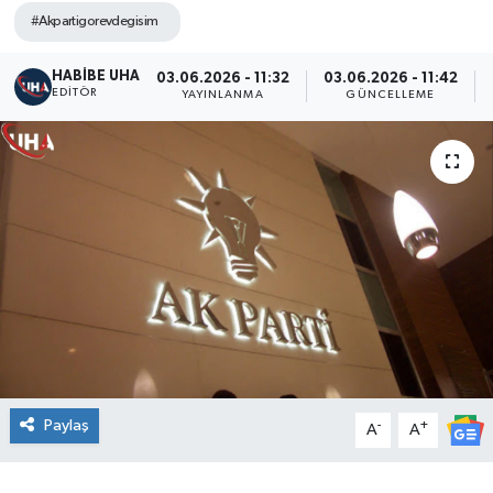
#Akpartigorevdegisim
HABİBE UHA
03.06.2026 - 11:32
03.06.2026 - 11:42
EDITÖR
YAYINLANMA
GÜNCELLEME
Paylaş
-
+
A
A