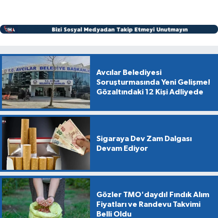
Avcılar Belediyesi
Soruşturmasında Yeni Gelişme!
Gözaltındaki 12 Kişi Adliyede
Sigaraya Dev Zam Dalgası
Devam Ediyor
Gözler TMO'daydı! Fındık Alım
Fiyatları ve Randevu Takvimi
Belli Oldu