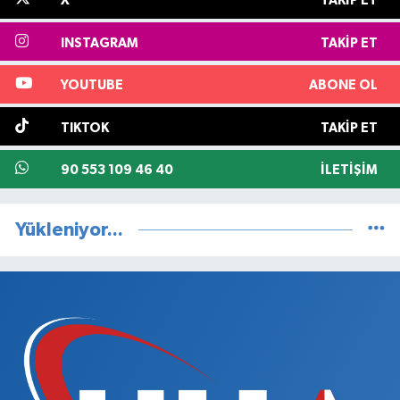
X
TAKIP ET
INSTAGRAM
TAKIP ET
YOUTUBE
ABONE OL
TIKTOK
TAKIP ET
90 553 109 46 40
İLETIŞIM
Yükleniyor...