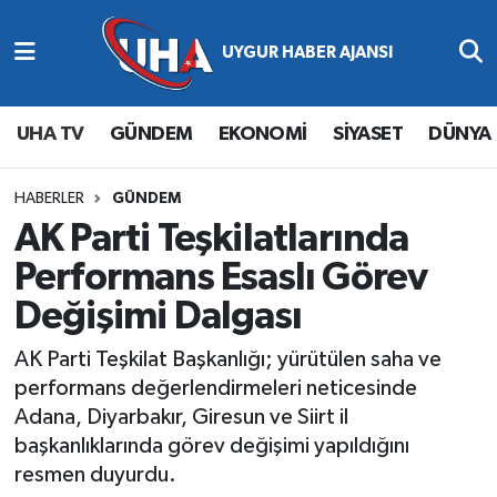
Abone Ol
Nöbetçi Eczaneler
UHA TV
GÜNDEM
EKONOMİ
SİYASET
DÜNYA
Gündem
Hava Durumu
Ekonomi
Namaz Vakitleri
HABERLER
GÜNDEM
AK Parti Teşkilatlarında
Magazin
Trafik Durumu
Performans Esaslı Görev
Değişimi Dalgası
Siyaset
Süper Lig Puan Durumu ve Fikstür
AK Parti Teşkilat Başkanlığı; yürütülen saha ve
Spor
Tüm Manşetler
performans değerlendirmeleri neticesinde
Adana, Diyarbakır, Giresun ve Siirt il
Yaşam
Son Dakika Haberleri
başkanlıklarında görev değişimi yapıldığını
resmen duyurdu.
Haber Arşivi