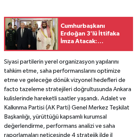
Cumhurbaşkanı
Erdoğan 3'lü İttifaka
İmza Atacak:
Arabistan'da Tarihi
Buluşma
Siyasi partilerin yerel organizasyon yapılarını
tahkim etme, saha performanslarını optimize
etme ve geleceğe dönük vizyonel hedefleri de
facto tazeleme stratejileri doğrultusunda Ankara
kulislerinde hareketli saatler yaşandı. Adalet ve
Kalkınma Partisi (AK Parti) Genel Merkez Teşkilat
Başkanlığı, yürüttüğü kapsamlı kurumsal
değerlendirme, performans analizi ve saha
raporlamaları neticesinde 4 stratejik ilde il