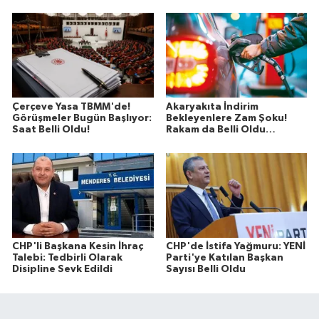
Çerçeve Yasa TBMM'de!
Akaryakıta İndirim
Görüşmeler Bugün Başlıyor:
Bekleyenlere Zam Şoku!
Saat Belli Oldu!
Rakam da Belli Oldu…
CHP'li Başkana Kesin İhraç
CHP'de İstifa Yağmuru: YENİ
Talebi: Tedbirli Olarak
Parti'ye Katılan Başkan
Disipline Sevk Edildi
Sayısı Belli Oldu