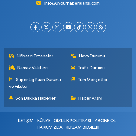
info@uygurhaberajansi.com
Nöbetçi Eczaneler
Hava Durumu
Namaz Vakitleri
Trafik Durumu
Süper Lig Puan Durumu
Tüm Manşetler
ve Fikstür
Son Dakika Haberleri
Haber Arşivi
İLETİŞİM
KÜNYE
GİZLİLİK POLİTİKASI
ABONE OL
HAKKIMIZDA
REKLAM BİLGİLERİ