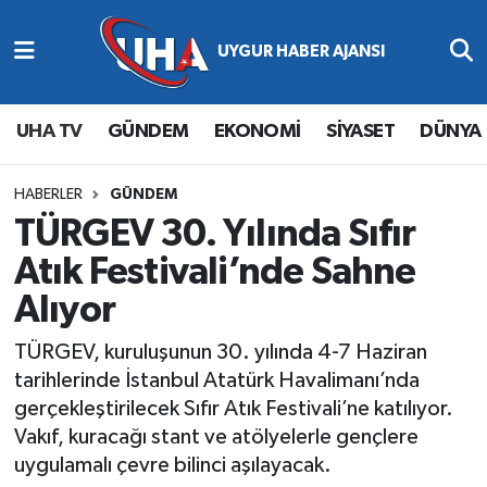
Abone Ol
Nöbetçi Eczaneler
UHA TV
GÜNDEM
EKONOMİ
SİYASET
DÜNYA
Gündem
Hava Durumu
Ekonomi
Namaz Vakitleri
HABERLER
GÜNDEM
TÜRGEV 30. Yılında Sıfır
Magazin
Trafik Durumu
Atık Festivali’nde Sahne
Alıyor
Siyaset
Süper Lig Puan Durumu ve Fikstür
TÜRGEV, kuruluşunun 30. yılında 4-7 Haziran
Spor
Tüm Manşetler
tarihlerinde İstanbul Atatürk Havalimanı’nda
gerçekleştirilecek Sıfır Atık Festivali’ne katılıyor.
Yaşam
Son Dakika Haberleri
Vakıf, kuracağı stant ve atölyelerle gençlere
uygulamalı çevre bilinci aşılayacak.
Haber Arşivi