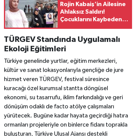
Rojin Kabaiş'in Ailesine
Ahlaksız Saldırı!
Çocuklarını Kaybeden
Ailelere Şantaj ve
Tehdit
TÜRGEV Standında Uygulamalı
Ekoloji Eğitimleri
Türkiye genelinde yurtlar, eğitim merkezleri,
kültür ve sanat lokasyonlarıyla gençliğe de jure
hizmet veren TÜRGEV, festival süresince
kuracağı özel kurumsal stantta döngüsel
ekonomi, su tasarrufu, iklim farkındalığı ve geri
dönüşüm odaklı de facto atölye çalışmaları
yürütecek. Bugüne kadar hayata geçirdiği hatıra
ormanları projeleriyle on binlerce fidanı toprakla
buluşturan, Türkiye Ulusal Ajansı destekli