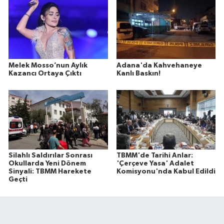
Melek Mosso’nun Aylık
Adana'da Kahvehaneye
Kazancı Ortaya Çıktı
Kanlı Baskın!
Silahlı Saldırılar Sonrası
TBMM'de Tarihi Anlar:
Okullarda Yeni Dönem
'Çerçeve Yasa' Adalet
Sinyali: TBMM Harekete
Komisyonu'nda Kabul Edildi
Geçti