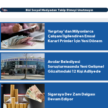
Yargıtay'dan Milyonlarca
Çalışanı İlgilendiren Emsal
Karar! Primler İçin Yeni Dönem
Avcılar Belediyesi
Soruşturmasında Yeni Gelişme!
Gözaltındaki 12 Kişi Adliyede
Sigaraya Dev Zam Dalgası
Devam Ediyor