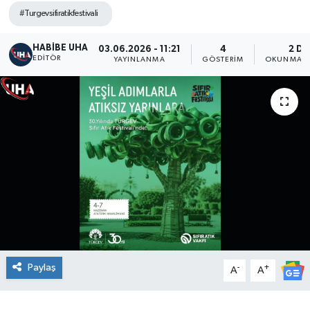
#Turgevsifiratikfestivali
HABİBE UHA
03.06.2026 - 11:21
4
2 DK
EDITÖR
YAYINLANMA
GÖSTERIM
OKUNMA S
Paylaş
-
+
A
A