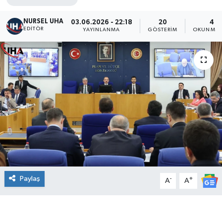
NURSEL UHA
03.06.2026 - 22:18
20
4 D
EDITÖR
YAYINLANMA
GÖSTERIM
OKUNMA 
Paylaş
-
+
A
A