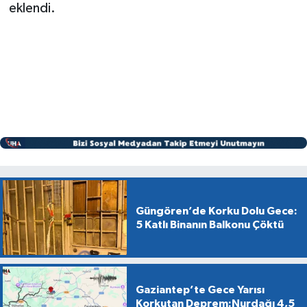
eklendi.
Güngören’de Korku Dolu Gece:
5 Katlı Binanın Balkonu Çöktü
Gaziantep’te Gece Yarısı
Korkutan Deprem:Nurdağı 4,5