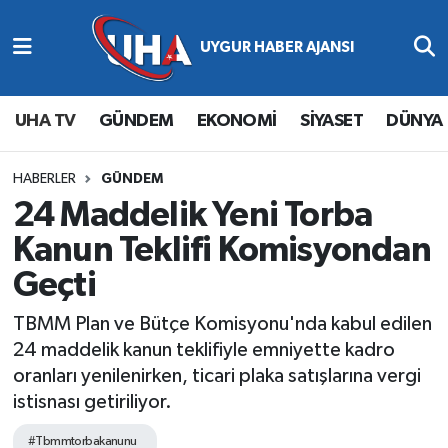
Abone Ol
Nöbetçi Eczaneler
UHA TV
GÜNDEM
EKONOMİ
SİYASET
DÜNYA
Gündem
Hava Durumu
Ekonomi
Namaz Vakitleri
HABERLER
GÜNDEM
24 Maddelik Yeni Torba
Magazin
Trafik Durumu
Kanun Teklifi Komisyondan
Geçti
Siyaset
Süper Lig Puan Durumu ve Fikstür
TBMM Plan ve Bütçe Komisyonu'nda kabul edilen
Spor
Tüm Manşetler
24 maddelik kanun teklifiyle emniyette kadro
oranları yenilenirken, ticari plaka satışlarına vergi
Yaşam
Son Dakika Haberleri
istisnası getiriliyor.
Haber Arşivi
#Tbmmtorbakanunu