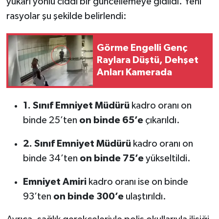
yukarı yönlü ciddi bir güncellemeye gidildi. Yeni
rasyolar şu şekilde belirlendi:
Görme Engelli Genç
Raylara Düştü, Dehşet
Anları Kamerada
1. Sınıf Emniyet Müdürü
kadro oranı on
binde 25’ten
on binde 65’e
çıkarıldı.
2. Sınıf Emniyet Müdürü
kadro oranı on
binde 34’ten
on binde 75’e
yükseltildi.
Emniyet Amiri
kadro oranı ise on binde
93’ten
on binde 300’e
ulaştırıldı.