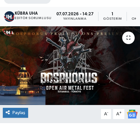
KÜBRA UHA
07.07.2026 - 14:27
1
EDİTÖR SORUMLUSU
YAYINLANMA
GÖSTERIM
OKU
Paylaş
-
+
A
A