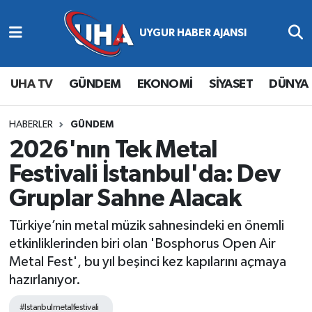
Abone Ol
Nöbetçi Eczaneler
UHA TV
GÜNDEM
EKONOMİ
SİYASET
DÜNYA
Gündem
Hava Durumu
Ekonomi
Namaz Vakitleri
HABERLER
GÜNDEM
2026'nın Tek Metal
Magazin
Trafik Durumu
Festivali İstanbul'da: Dev
Gruplar Sahne Alacak
Siyaset
Süper Lig Puan Durumu ve Fikstür
Türkiye’nin metal müzik sahnesindeki en önemli
Spor
Tüm Manşetler
etkinliklerinden biri olan 'Bosphorus Open Air
Metal Fest', bu yıl beşinci kez kapılarını açmaya
Yaşam
Son Dakika Haberleri
hazırlanıyor.
Haber Arşivi
#Istanbulmetalfestivali