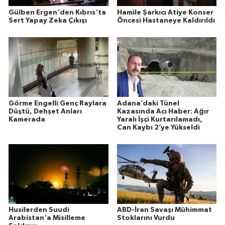
Gülben Ergen'den Kıbrıs'ta
Hamile Şarkıcı Atiye Konser
Sert Yapay Zeka Çıkışı
Öncesi Hastaneye Kaldırıldı
Görme Engelli Genç Raylara
Adana’daki Tünel
Düştü, Dehşet Anları
Kazasında Acı Haber: Ağır
Kamerada
Yaralı İşçi Kurtarılamadı,
Can Kaybı 2’ye Yükseldi
Husilerden Suudi
ABD-İran Savaşı Mühimmat
Arabistan'a Misilleme
Stoklarını Vurdu