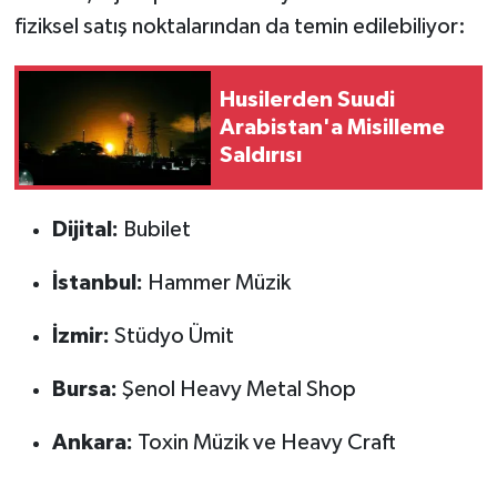
fiziksel satış noktalarından da temin edilebiliyor:
Husilerden Suudi
Arabistan'a Misilleme
Saldırısı
Dijital:
Bubilet
İstanbul:
Hammer Müzik
İzmir:
Stüdyo Ümit
Bursa:
Şenol Heavy Metal Shop
Ankara:
Toxin Müzik ve Heavy Craft