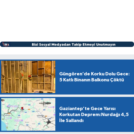
Güngören’de Korku Dolu Gece:
5 Katlı Binanın Balkonu Çöktü
Gaziantep’te Gece Yarısı
Korkutan Deprem:Nurdağı 4,5
İle Sallandı