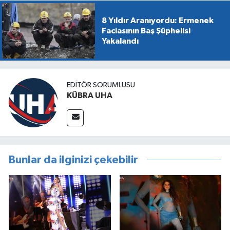
8 Yıldır Aranıyordu: Ermenek
Faciasının Baş Şüphelisi
Yakalandı
EDİTÖR SORUMLUSU
KÜBRA UHA
Bunlar da ilginizi çekebilir