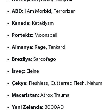
ABD:
I Am Morbid, Terrorizer
Kanada:
Kataklysm
Portekiz:
Moonspell
Almanya:
Rage, Tankard
Brezilya:
Sarcofago
İsveç:
Eleine
Çekya:
Fleshless, Cutterred Flesh, Nahum
Macaristan:
Atrox Trauma
Yeni Zelanda:
3000AD