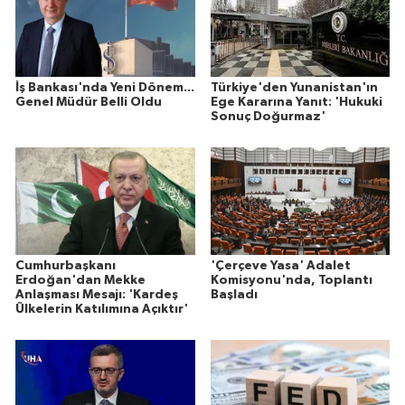
İş Bankası'nda Yeni Dönem...
Türkiye'den Yunanistan'ın
Genel Müdür Belli Oldu
Ege Kararına Yanıt: 'Hukuki
Sonuç Doğurmaz'
Cumhurbaşkanı
'Çerçeve Yasa' Adalet
Erdoğan'dan Mekke
Komisyonu'nda, Toplantı
Anlaşması Mesajı: 'Kardeş
Başladı
Ülkelerin Katılımına Açıktır'