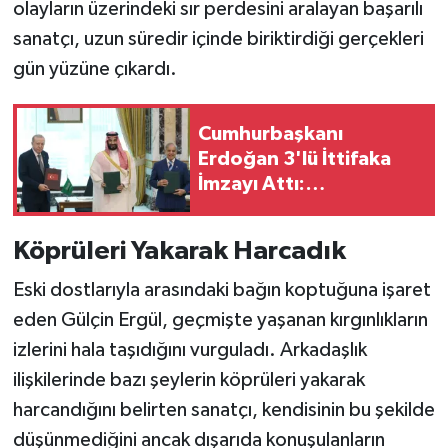
olayların üzerindeki sır perdesini aralayan başarılı
sanatçı, uzun süredir içinde biriktirdiği gerçekleri
gün yüzüne çıkardı.
Cumhurbaşkanı
Erdoğan 3'lü İttifaka
İmzayı Attı:
Arabistan'da Tarihi
Buluşma
Köprüleri Yakarak Harcadık
Eski dostlarıyla arasındaki bağın koptuğuna işaret
eden Gülçin Ergül, geçmişte yaşanan kırgınlıkların
izlerini hala taşıdığını vurguladı. Arkadaşlık
ilişkilerinde bazı şeylerin köprüleri yakarak
harcandığını belirten sanatçı, kendisinin bu şekilde
düşünmediğini ancak dışarıda konuşulanların