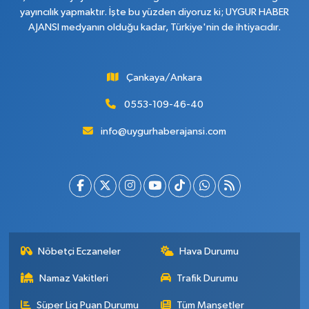
yayıncılık yapmaktır. İşte bu yüzden diyoruz ki; UYGUR HABER
AJANSI medyanın olduğu kadar, Türkiye'nin de ihtiyacıdır.
Çankaya/Ankara
0553-109-46-40
info@uygurhaberajansi.com
Nöbetçi Eczaneler
Hava Durumu
Namaz Vakitleri
Trafik Durumu
Süper Lig Puan Durumu
Tüm Manşetler