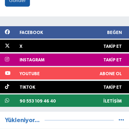
Gönder
FACEBOOK
BEĞEN
X
TAKIP ET
INSTAGRAM
TAKIP ET
YOUTUBE
ABONE OL
TIKTOK
TAKIP ET
90 553 109 46 40
İLETIŞIM
Yükleniyor...