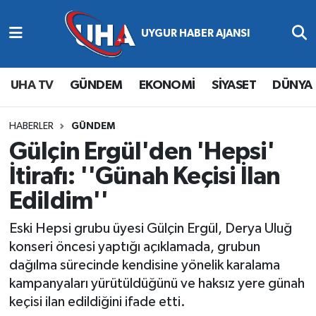
Abone Ol
Nöbetçi Eczaneler
UHA TV
GÜNDEM
EKONOMİ
SİYASET
DÜNYA
Gündem
Hava Durumu
Ekonomi
Namaz Vakitleri
HABERLER
GÜNDEM
Gülçin Ergül'den 'Hepsi'
Magazin
Trafik Durumu
İtirafı: ''Günah Keçisi İlan
Edildim''
Siyaset
Süper Lig Puan Durumu ve Fikstür
Eski Hepsi grubu üyesi Gülçin Ergül, Derya Uluğ
Spor
Tüm Manşetler
konseri öncesi yaptığı açıklamada, grubun
dağılma sürecinde kendisine yönelik karalama
Yaşam
Son Dakika Haberleri
kampanyaları yürütüldüğünü ve haksız yere günah
keçisi ilan edildiğini ifade etti.
Haber Arşivi