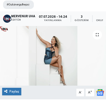
#Gulcinergulhepsi
MERVENUR UHA
07.07.2026 - 14:24
3
2
EDITÖR
YAYINLANMA
GÖSTERIM
OKUNM
Paylaş
-
+
A
A