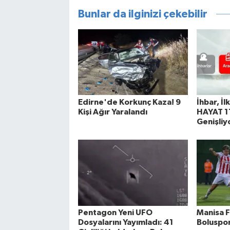
Bunlar da ilginizi çekebilir
Edirne'de Korkunç Kaza! 9
İhbar, İl
Kişi Ağır Yaralandı
HAYAT 11
Genişliy
Pentagon Yeni UFO
Manisa F
Dosyalarını Yayımladı: 41
Boluspor