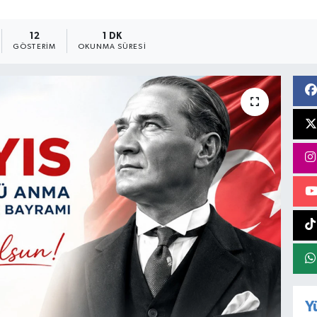
12
1 DK
GÖSTERIM
OKUNMA SÜRESI
Y