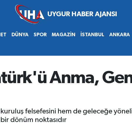
SET
DÜNYA
SPOR
MAGAZİN
İSTANBUL
ANKARA
atürk'ü Anma, Genç
kuruluş felsefesini hem de geleceğe yöneli
p bir dönüm noktasıdır