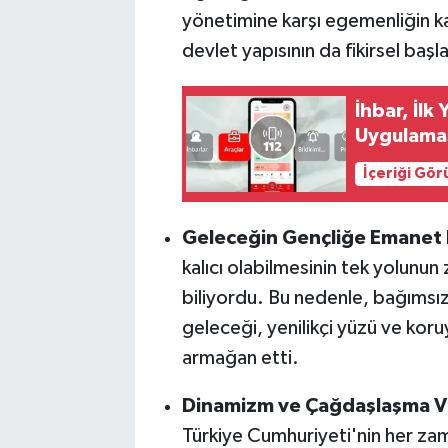
yönetimine karşı egemenliğin kay
devlet yapısının da fikirsel başla
İhbar, İlk
Uygulamas
İçeriği Gö
Geleceğin Gençliğe Emanet 
kalıcı olabilmesinin tek yolunu
biliyordu. Bu nedenle, bağımsız
geleceği, yenilikçi yüzü ve kor
armağan etti.
Dinamizm ve Çağdaşlaşma V
Türkiye Cumhuriyeti'nin her zam