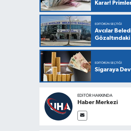
Karar! Primle
EDITÖRÜN SEÇTIĞI
Avcılar Bele
Gözaltındaki 
EDITÖRÜN SEÇTIĞI
Sigaraya Dev
EDITÖR HAKKINDA
Haber Merkezi