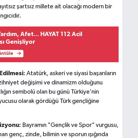
ıtsız şartsız millete ait olacağı modern bir
ngıcıdır.
 Yardım, Afet... HAYAT 112 Acil
ı Genişliyor
rüntüle
Edilmesi:
Atatürk, askeri ve siyasi başarıların
n zihniyet değişimi ve dinamizm olduğunu
lığın sembolü olan bu günü Türkiye'nin
uyucusu olarak gördüğü Türk gençliğine
izyonu:
Bayramın "Gençlik ve Spor" vurgusu,
an genç, zinde, bilimin ve sporun ışığında