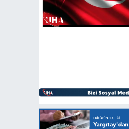
EDITÖRÜN SEÇTIĞI
Yargıtay'dan 