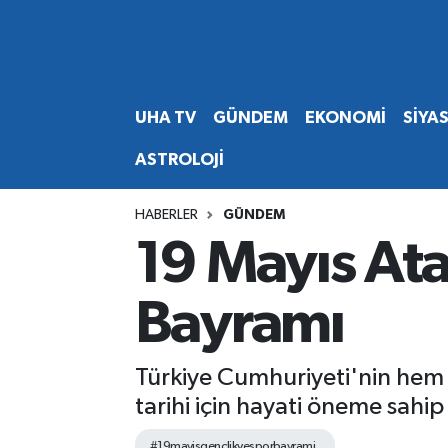
Abone Ol
Nöbetçi Eczaneler
UHA TV
GÜNDEM
EKONOMİ
SİYA
Gündem
Hava Durumu
ASTROLOJİ
Ekonomi
Namaz Vakitleri
HABERLER
GÜNDEM
Magazin
Trafik Durumu
19 Mayıs At
Siyaset
Süper Lig Puan Durumu ve Fikstür
Bayramı
Spor
Tüm Manşetler
Türkiye Cumhuriyeti'nin hem 
Yaşam
Son Dakika Haberleri
tarihi için hayati öneme sahi
Haber Arşivi
#19mayisgenclikvesporbayrami