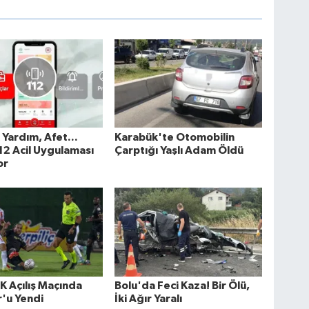
k Yardım, Afet...
Karabük'te Otomobilin
2 Acil Uygulaması
Çarptığı Yaşlı Adam Öldü
or
K Açılış Maçında
Bolu'da Feci Kaza! Bir Ölü,
'u Yendi
İki Ağır Yaralı