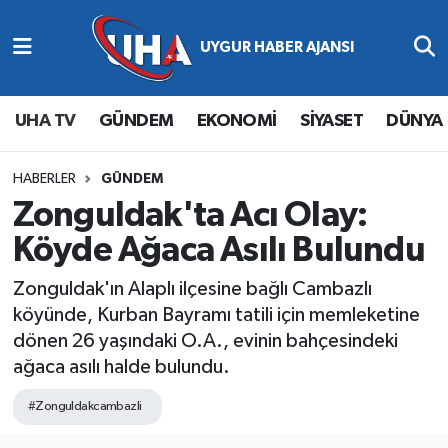
Abone Ol
Nöbetçi Eczaneler
UHA TV
GÜNDEM
EKONOMİ
SİYASET
DÜNYA
Gündem
Hava Durumu
Ekonomi
Namaz Vakitleri
HABERLER
GÜNDEM
Zonguldak'ta Acı Olay:
Magazin
Trafik Durumu
Köyde Ağaca Asılı Bulundu
Siyaset
Süper Lig Puan Durumu ve Fikstür
Zonguldak'ın Alaplı ilçesine bağlı Cambazlı
köyünde, Kurban Bayramı tatili için memleketine
Spor
Tüm Manşetler
dönen 26 yaşındaki O.A., evinin bahçesindeki
ağaca asılı halde bulundu.
Yaşam
Son Dakika Haberleri
#Zonguldakcambazli
Haber Arşivi