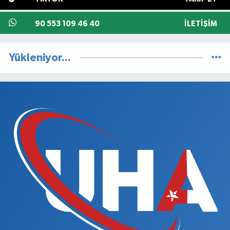
90 553 109 46 40
İLETIŞIM
Yükleniyor...