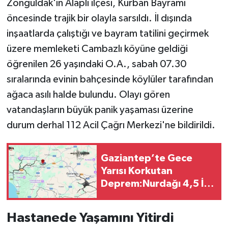
Zonguldak'ın Alaplı ilçesi, Kurban Bayramı
öncesinde trajik bir olayla sarsıldı. İl dışında
inşaatlarda çalıştığı ve bayram tatilini geçirmek
üzere memleketi Cambazlı köyüne geldiği
öğrenilen 26 yaşındaki O.A., sabah 07.30
sıralarında evinin bahçesinde köylüler tarafından
ağaca asılı halde bulundu. Olayı gören
vatandaşların büyük panik yaşaması üzerine
durum derhal 112 Acil Çağrı Merkezi'ne bildirildi.
Gaziantep’te Gece
Yarısı Korkutan
Deprem:Nurdağı 4,5 İle
Sallandı
Hastanede Yaşamını Yitirdi