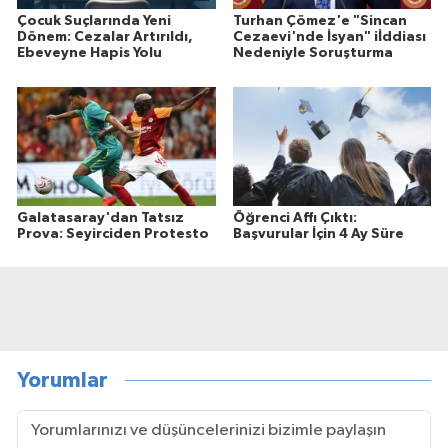
Çocuk Suçlarında Yeni
Turhan Çömez'e "Sincan
Dönem: Cezalar Artırıldı,
Cezaevi'nde İsyan" iİddiası
Ebeveyne Hapis Yolu
Nedeniyle Soruşturma
Galatasaray'dan Tatsız
Öğrenci Affı Çıktı:
Prova: Seyirciden Protesto
Başvurular İçin 4 Ay Süre
Yorumlar