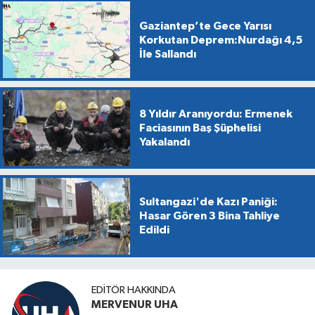
Gaziantep’te Gece Yarısı
Korkutan Deprem:Nurdağı 4,5
İle Sallandı
8 Yıldır Aranıyordu: Ermenek
Faciasının Baş Şüphelisi
Yakalandı
Sultangazi'de Kazı Paniği:
Hasar Gören 3 Bina Tahliye
Edildi
EDITÖR HAKKINDA
MERVENUR UHA