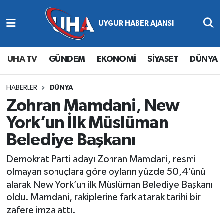
Abone Ol
Nöbetçi Eczaneler
UHA TV
GÜNDEM
EKONOMİ
SİYASET
DÜNYA
Gündem
Hava Durumu
Ekonomi
Namaz Vakitleri
HABERLER
DÜNYA
Zohran Mamdani, New
Magazin
Trafik Durumu
York’un İlk Müslüman
Belediye Başkanı
Siyaset
Süper Lig Puan Durumu ve Fikstür
Demokrat Parti adayı Zohran Mamdani, resmi
Spor
Tüm Manşetler
olmayan sonuçlara göre oyların yüzde 50,4’ünü
alarak New York’un ilk Müslüman Belediye Başkanı
Yaşam
Son Dakika Haberleri
oldu. Mamdani, rakiplerine fark atarak tarihi bir
zafere imza attı.
Haber Arşivi