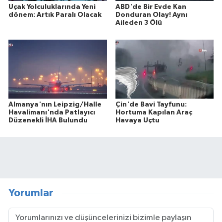
Uçak Yolculuklarında Yeni
ABD'de Bir Evde Kan
dönem: Artık Paralı Olacak
Donduran Olay! Aynı
Aileden 3 Ölü
Almanya'nın Leipzig/Halle
Çin'de Bavi Tayfunu:
Havalimanı'nda Patlayıcı
Hortuma Kapılan Araç
Düzenekli İHA Bulundu
Havaya Uçtu
Yorumlar