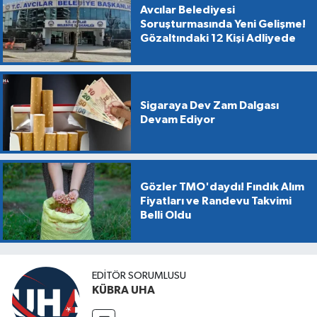
Avcılar Belediyesi
Soruşturmasında Yeni Gelişme!
Gözaltındaki 12 Kişi Adliyede
Sigaraya Dev Zam Dalgası
Devam Ediyor
Gözler TMO'daydı! Fındık Alım
Fiyatları ve Randevu Takvimi
Belli Oldu
EDİTÖR SORUMLUSU
KÜBRA UHA