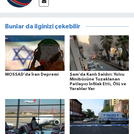
Bunlar da ilginizi çekebilir
MOSSAD’da İran Depremi
Şam’da Kanlı Saldırı: Yolcu
Minibüsüne Tuzaklanan
Patlayıcı İnfilak Etti, Ölü ve
Yaralılar Var