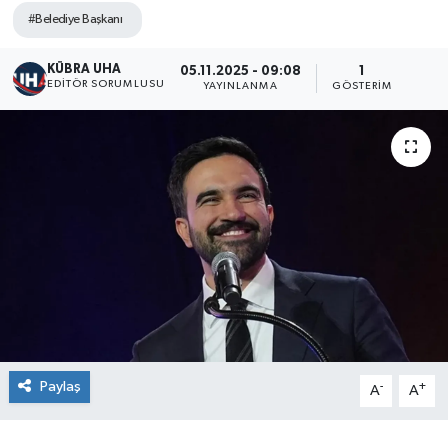
#Belediye Başkanı
KÜBRA UHA
05.11.2025 - 09:08
1
EDİTÖR SORUMLUSU
YAYINLANMA
GÖSTERIM
Paylaş
-
+
A
A