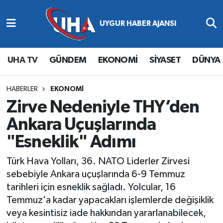
Abone Ol
Nöbetçi Eczaneler
UHA TV
GÜNDEM
EKONOMİ
SİYASET
DÜNYA
Gündem
Hava Durumu
Ekonomi
Namaz Vakitleri
HABERLER
EKONOMİ
Zirve Nedeniyle THY’den
Magazin
Trafik Durumu
Ankara Uçuşlarında
"Esneklik" Adımı
Siyaset
Süper Lig Puan Durumu ve Fikstür
Türk Hava Yolları, 36. NATO Liderler Zirvesi
Spor
Tüm Manşetler
sebebiyle Ankara uçuşlarında 6-9 Temmuz
tarihleri için esneklik sağladı. Yolcular, 16
Yaşam
Son Dakika Haberleri
Temmuz'a kadar yapacakları işlemlerde değişiklik
veya kesintisiz iade hakkından yararlanabilecek,
Haber Arşivi