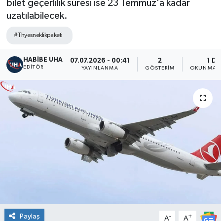
bilet geçerlilik süresi ise 23 Temmuz'a kadar
uzatılabilecek.
#Thyesneklikpaketi
HABİBE UHA
07.07.2026 - 00:41
2
1 DK
EDITÖR
YAYINLANMA
GÖSTERIM
OKUNMA S
Paylaş
-
+
A
A