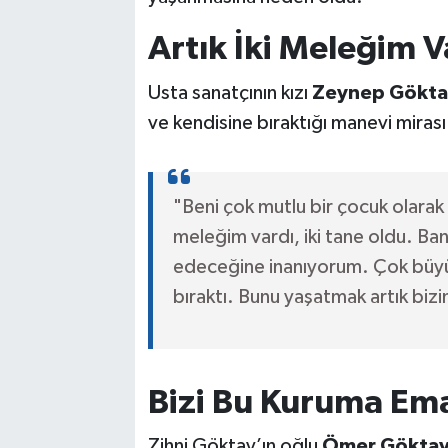
Artık İki Meleğim V
Usta sanatçının kızı
Zeynep Gökta
ve kendisine bıraktığı manevi mirası 
"Beni çok mutlu bir çocuk olarak 
meleğim vardı, iki tane oldu. 
edeceğine inanıyorum. Çok büyük 
bıraktı. Bunu yaşatmak artık bi
Bizi Bu Kuruma Ema
Zihni Göktay’ın oğlu
Ömer Gökta