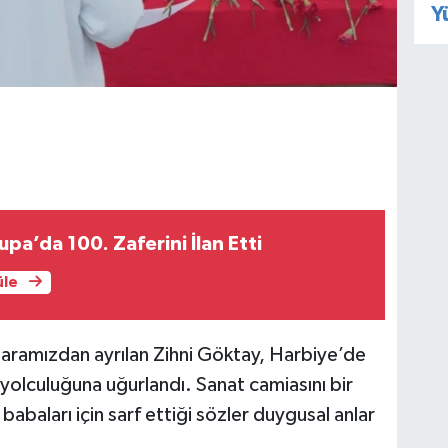
Y
pa’da 100. Zaferini İlan Etti
üle
a aramızdan ayrılan Zihni Göktay, Harbiye’de
yolculuğuna uğurlandı. Sanat camiasını bir
babaları için sarf ettiği sözler duygusal anlar