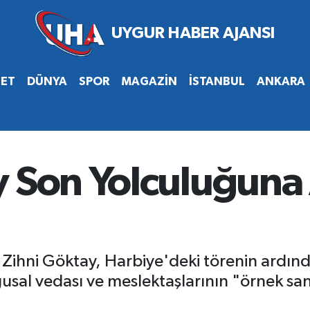
SET
DÜNYA
SPOR
MAGAZİN
İSTANBUL
ANKARA
 Son Yolculuğuna A
i Zihni Göktay, Harbiye'deki törenin ardı
usal vedası ve meslektaşlarının "örnek sa