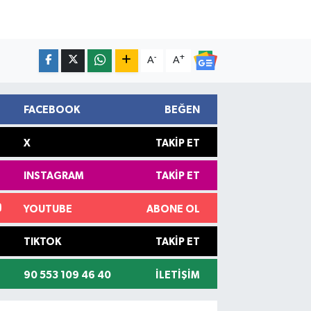
-
+
A
A
FACEBOOK
BEĞEN
X
TAKIP ET
INSTAGRAM
TAKIP ET
YOUTUBE
ABONE OL
TIKTOK
TAKIP ET
90 553 109 46 40
İLETIŞIM