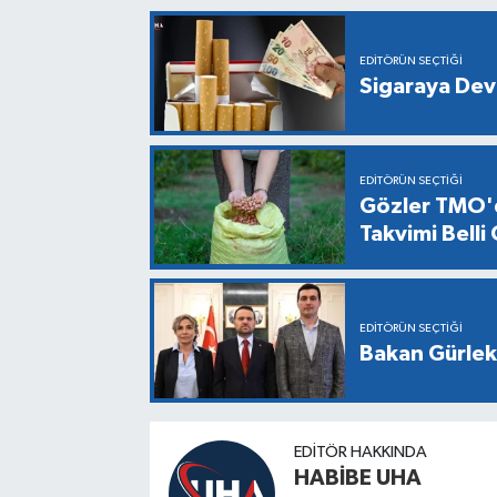
EDITÖRÜN SEÇTIĞI
Sigaraya Dev
EDITÖRÜN SEÇTIĞI
Gözler TMO'd
Takvimi Belli
EDITÖRÜN SEÇTIĞI
Bakan Gürlek,
EDITÖR HAKKINDA
HABİBE UHA