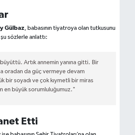
ar
y Gülbaz
, babasının tiyatroya olan tutkusunu
şu sözlerle anlattı:
büyüttü. Artık annemin yanına gitti. Bir
Bana oradan da güç vermeye devam
bir soyadı ve çok kıymetli bir miras
zim en büyük sorumluluğumuz."
net Etti
y
ise babasının Şehir Tiyatroları’na olan