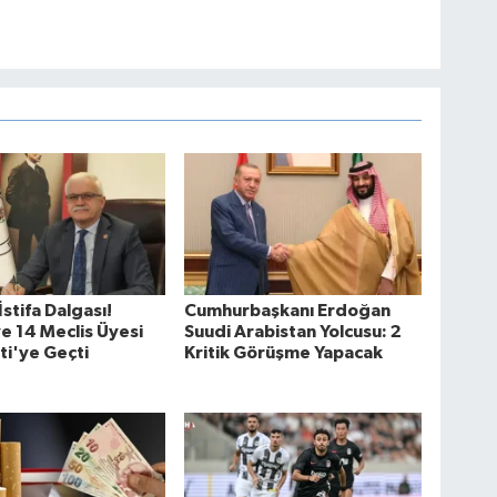
stifa Dalgası!
Cumhurbaşkanı Erdoğan
e 14 Meclis Üyesi
Suudi Arabistan Yolcusu: 2
ti'ye Geçti
Kritik Görüşme Yapacak