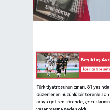
Beşiktaş Avru
İçeriği Görünt
Türk tiyatrosunun çınarı, 81 yaşınd
düzenlenen hüzünlü bir törenle son 
araya getiren törende, çocuklarının 
yaşanmasına neden oldu.