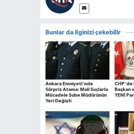
Bunlar da ilginizi çekebilir
Ankara Emniyeti'nde
CHP'de İ
Sürpriz Atama: Mali Suçlarla
Başkan v
Mücadele Şube Müdürünün
YENİ Par
Yeri Değişti