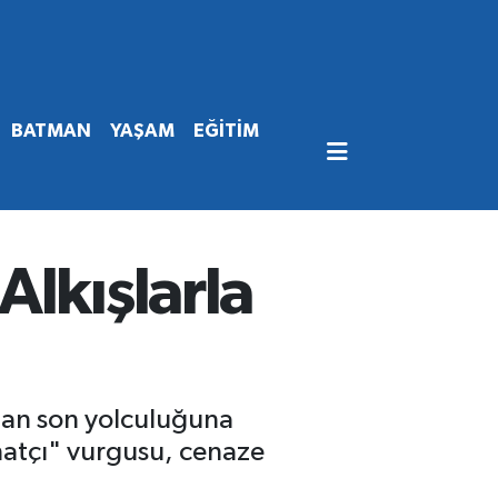
BATMAN
YAŞAM
EĞİTİM
lkışlarla
ndan son yolculuğuna
natçı" vurgusu, cenaze