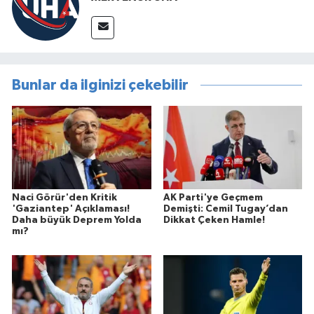
Bunlar da ilginizi çekebilir
Naci Görür'den Kritik
AK Parti'ye Geçmem
'Gaziantep' Açıklaması!
Demişti: Cemil Tugay’dan
Daha büyük Deprem Yolda
Dikkat Çeken Hamle!
mı?