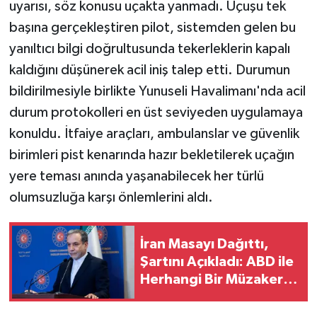
uyarısı, söz konusu uçakta yanmadı. Uçuşu tek
başına gerçekleştiren pilot, sistemden gelen bu
yanıltıcı bilgi doğrultusunda tekerleklerin kapalı
kaldığını düşünerek acil iniş talep etti. Durumun
bildirilmesiyle birlikte Yunuseli Havalimanı'nda acil
durum protokolleri en üst seviyeden uygulamaya
konuldu. İtfaiye araçları, ambulanslar ve güvenlik
birimleri pist kenarında hazır bekletilerek uçağın
yere teması anında yaşanabilecek her türlü
olumsuzluğa karşı önlemlerini aldı.
İran Masayı Dağıttı,
Şartını Açıkladı: ABD ile
Herhangi Bir Müzakere
Yürütmüyoruz