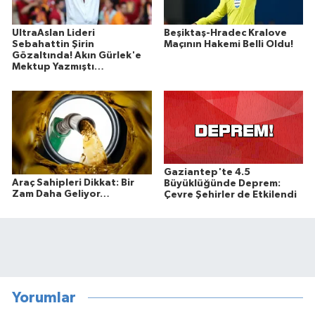
UltraAslan Lideri
Beşiktaş-Hradec Kralove
Sebahattin Şirin
Maçının Hakemi Belli Oldu!
Gözaltında! Akın Gürlek'e
Mektup Yazmıştı…
Gaziantep'te 4.5
Araç Sahipleri Dikkat: Bir
Büyüklüğünde Deprem:
Zam Daha Geliyor…
Çevre Şehirler de Etkilendi
Yorumlar