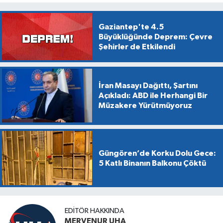
Gaziantep'te 4.5
Büyüklüğünde Deprem: Çevre
Şehirler de Etkilendi
İran Masayı Dağıttı, Şartını
Açıkladı: ABD ile Herhangi Bir
Müzakere Yürütmüyoruz
Güngören’de Korku Dolu Gece:
5 Katlı Binanın Balkonu Çöktü
EDITÖR HAKKINDA
MERVENUR UHA