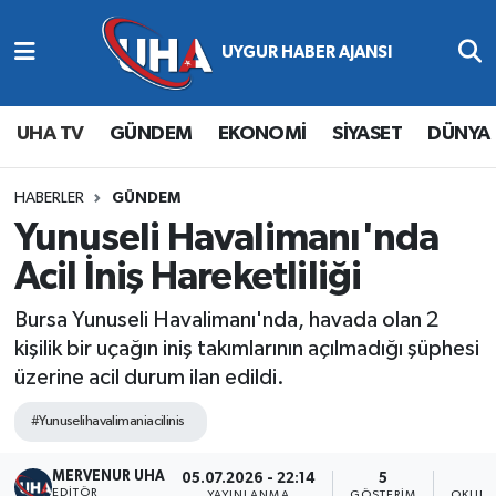
Abone Ol
Nöbetçi Eczaneler
UHA TV
GÜNDEM
EKONOMİ
SİYASET
DÜNYA
Gündem
Hava Durumu
Ekonomi
Namaz Vakitleri
HABERLER
GÜNDEM
Yunuseli Havalimanı'nda
Magazin
Trafik Durumu
Acil İniş Hareketliliği
Siyaset
Süper Lig Puan Durumu ve Fikstür
Bursa Yunuseli Havalimanı'nda, havada olan 2
kişilik bir uçağın iniş takımlarının açılmadığı şüphesi
Spor
Tüm Manşetler
üzerine acil durum ilan edildi.
Yaşam
Son Dakika Haberleri
#Yunuselihavalimaniacilinis
MERVENUR UHA
Haber Arşivi
05.07.2026 - 22:14
5
EDITÖR
YAYINLANMA
GÖSTERIM
OKUNM