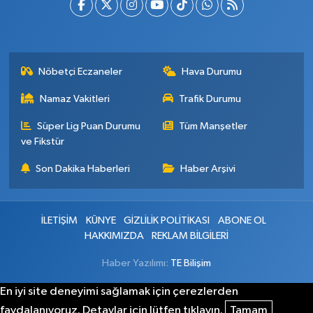
Nöbetçi Eczaneler
Hava Durumu
Namaz Vakitleri
Trafik Durumu
Süper Lig Puan Durumu
Tüm Manşetler
ve Fikstür
Son Dakika Haberleri
Haber Arşivi
İLETİŞİM
KÜNYE
GİZLİLİK POLİTİKASI
ABONE OL
HAKKIMIZDA
REKLAM BİLGİLERİ
Haber Yazılımı:
TE Bilişim
En iyi site deneyimi sağlamak için çerezlerden
faydalanıyoruz. Detaylar için lütfen tıklayın.
Tamam