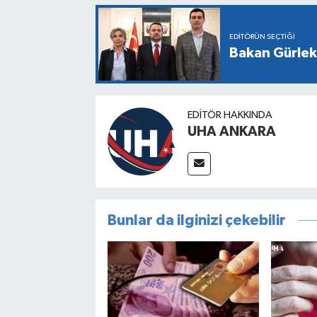
EDITÖRÜN SEÇTIĞI
Bakan Gürlek,
EDITÖR HAKKINDA
UHA ANKARA
Bunlar da ilginizi çekebilir