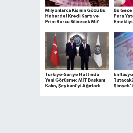
Milyonlarca Kişinin Gözü Bu
Bu Gece 
Haberde! Kredi Kartı ve
Para Yat
Prim Borcu Silinecek Mi?
Emekliyi
Türkiye-Suriye Hattında
Enflasy
Yeni Görüşme: MİT Başkanı
Tutacak
Kalın, Şeybani’yi Ağırladı
Şimşek'