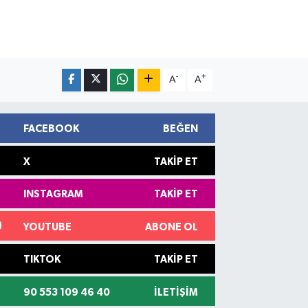
-
+
A
A
FACEBOOK
BEĞEN
X
TAKIP ET
INSTAGRAM
TAKIP ET
YOUTUBE
ABONE OL
TIKTOK
TAKIP ET
90 553 109 46 40
İLETIŞIM