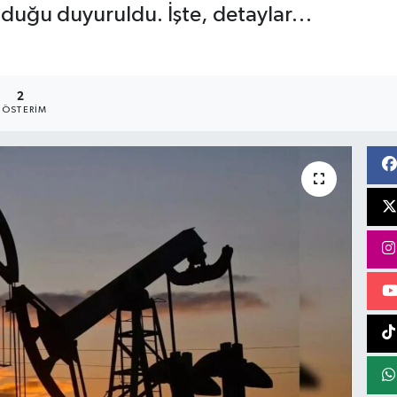
nduğu duyuruldu. İşte, detaylar…
2
ÖSTERIM