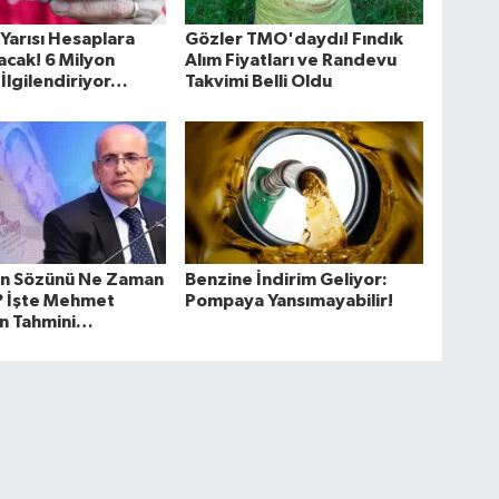
Yarısı Hesaplara
Gözler TMO'daydı! Fındık
acak! 6 Milyon
Alım Fiyatları ve Randevu
 İlgilendiriyor…
Takvimi Belli Oldu
on Sözünü Ne Zaman
Benzine İndirim Geliyor:
? İşte Mehmet
Pompaya Yansımayabilir!
in Tahmini…