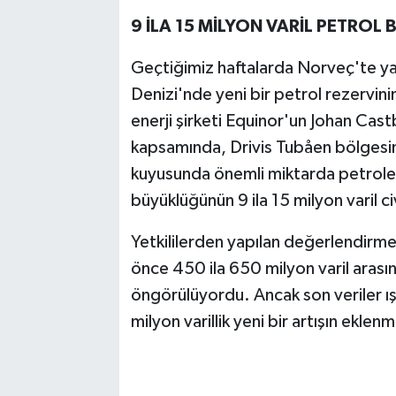
9 İLA 15 MİLYON VARİL PETROL
Geçtiğimiz haftalarda Norveç'te ya
Denizi'nde yeni bir petrol rezervinin
enerji şirketi Equinor'un Johan Cas
kapsamında, Drivis Tubåen bölges
kuyusunda önemli miktarda petrole r
büyüklüğünün 9 ila 15 milyon varil 
Yetkililerden yapılan değerlendir
önce 450 ila 650 milyon varil arası
öngörülüyordu. Ancak son veriler ış
milyon varillik yeni bir artışın eklen