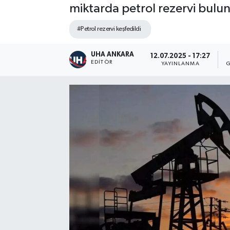
miktarda petrol rezervi bulu
#Petrol rezervi keşfedildi
UHA ANKARA
12.07.2025 - 17:27
EDITÖR
YAYINLANMA
G