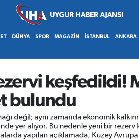
SET
DÜNYA
SPOR
MAGAZİN
İSTANBUL
ANKARA
ezervi keşfedildi!
vet bulundu
ynağı değil; aynı zamanda ekonomik kalkınma
nde yer alıyor. Bu nedenle yeni bir rezerv 
talarda yapılan açıklamada, Kuzey Avrupa