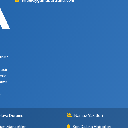
info@uygurhaberajansi.com
rnet
tesir
imiz
ktır.
.
Hava Durumu
Namaz Vakitleri
üm Manşetler
Son Dakika Haberleri