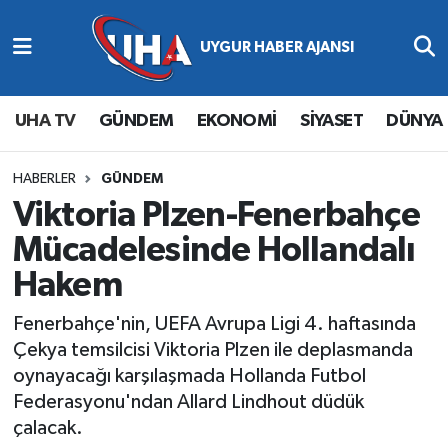
Abone Ol
Nöbetçi Eczaneler
UHA TV
GÜNDEM
EKONOMİ
SİYASET
DÜNYA
Gündem
Hava Durumu
Ekonomi
Namaz Vakitleri
HABERLER
GÜNDEM
Viktoria Plzen-Fenerbahçe
Magazin
Trafik Durumu
Mücadelesinde Hollandalı
Hakem
Siyaset
Süper Lig Puan Durumu ve Fikstür
Fenerbahçe'nin, UEFA Avrupa Ligi 4. haftasında
Spor
Tüm Manşetler
Çekya temsilcisi Viktoria Plzen ile deplasmanda
oynayacağı karşılaşmada Hollanda Futbol
Yaşam
Son Dakika Haberleri
Federasyonu'ndan Allard Lindhout düdük
çalacak.
Haber Arşivi