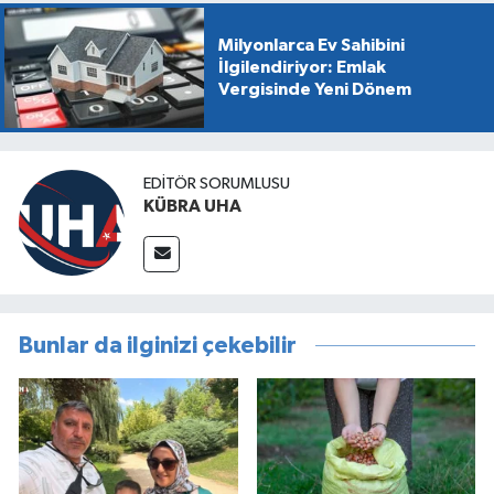
Milyonlarca Ev Sahibini
İlgilendiriyor: Emlak
Vergisinde Yeni Dönem
EDİTÖR SORUMLUSU
KÜBRA UHA
Bunlar da ilginizi çekebilir