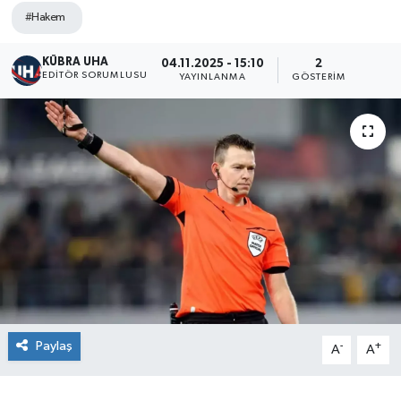
#Hakem
KÜBRA UHA
04.11.2025 - 15:10
2
EDİTÖR SORUMLUSU
YAYINLANMA
GÖSTERIM
Paylaş
-
+
A
A