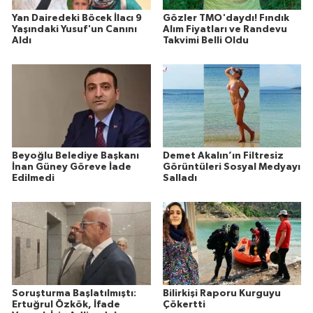
Yan Dairedeki Böcek İlacı 9
Gözler TMO'daydı! Fındık
Yaşındaki Yusuf'un Canını
Alım Fiyatları ve Randevu
Aldı
Takvimi Belli Oldu
Beyoğlu Belediye Başkanı
Demet Akalın’ın Filtresiz
İnan Güney Göreve İade
Görüntüleri Sosyal Medyayı
Edilmedi
Salladı
Soruşturma Başlatılmıştı:
Bilirkişi Raporu Kurguyu
Ertuğrul Özkök, İfade
Çökertti