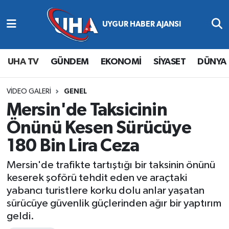
Abone Ol
Nöbetçi Eczaneler
UHA TV
GÜNDEM
EKONOMİ
SİYASET
DÜNYA
Gündem
Hava Durumu
Ekonomi
Namaz Vakitleri
VIDEO GALERI
GENEL
Mersin'de Taksicinin
Magazin
Trafik Durumu
Önünü Kesen Sürücüye
180 Bin Lira Ceza
Siyaset
Süper Lig Puan Durumu ve Fikstür
Mersin'de trafikte tartıştığı bir taksinin önünü
Spor
Tüm Manşetler
keserek şoförü tehdit eden ve araçtaki
yabancı turistlere korku dolu anlar yaşatan
Yaşam
Son Dakika Haberleri
sürücüye güvenlik güçlerinden ağır bir yaptırım
geldi.
Haber Arşivi