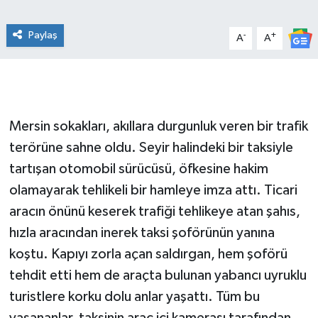
Paylaş
-
+
A
A
Mersin sokakları, akıllara durgunluk veren bir trafik
terörüne sahne oldu. Seyir halindeki bir taksiyle
tartışan otomobil sürücüsü, öfkesine hakim
olamayarak tehlikeli bir hamleye imza attı. Ticari
aracın önünü keserek trafiği tehlikeye atan şahıs,
hızla aracından inerek taksi şoförünün yanına
koştu. Kapıyı zorla açan saldırgan, hem şoförü
tehdit etti hem de araçta bulunan yabancı uyruklu
turistlere korku dolu anlar yaşattı. Tüm bu
yaşananlar, taksinin araç içi kamerası tarafından