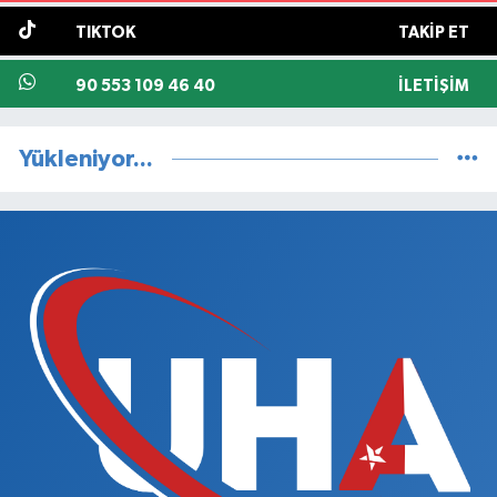
TIKTOK
TAKIP ET
90 553 109 46 40
İLETIŞIM
Yükleniyor...