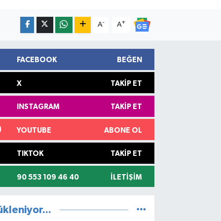
-
+
A
A
FACEBOOK
BEĞEN
X
TAKIP ET
INSTAGRAM
TAKIP ET
YOUTUBE
ABONE OL
TIKTOK
TAKIP ET
90 553 109 46 40
İLETIŞIM
ükleniyor...