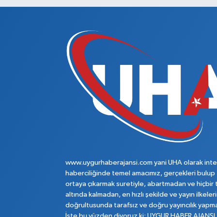
www.uygurhaberajansi.com yani UHA olarak inte
haberciliğinde temel amacımız, gerçekleri bulup
ortaya çıkarmak suretiyle, abartmadan ve hiçbir 
altında kalmadan, en hızlı şekilde ve yayın ilkeler
doğrultusunda tarafsız ve doğru yayıncılık yapma
İşte bu yüzden diyoruz ki; UYGUR HABER AJANSI