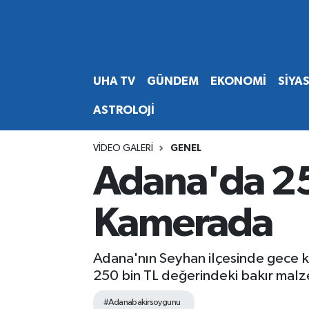
Abone Ol
Nöbetçi Eczaneler
UHA TV
GÜNDEM
EKONOMİ
SİYA
Gündem
Hava Durumu
ASTROLOJİ
Ekonomi
Namaz Vakitleri
VIDEO GALERI
GENEL
Magazin
Trafik Durumu
Adana'da 250
Siyaset
Süper Lig Puan Durumu ve Fikstür
Kamerada
Spor
Tüm Manşetler
Adana'nın Seyhan ilçesinde gece ka
Yaşam
Son Dakika Haberleri
250 bin TL değerindeki bakır malz
Haber Arşivi
#Adanabakirsoygunu