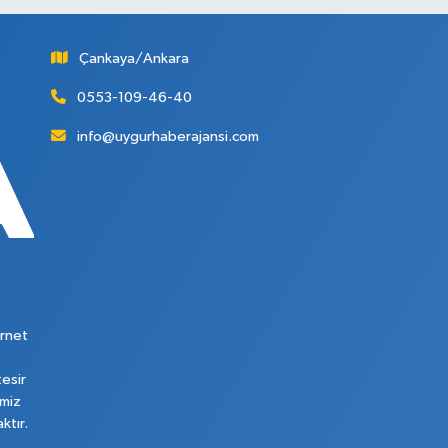
Çankaya/Ankara
0553-109-46-40
info@uygurhaberajansi.com
rnet
tesir
imiz
ktır.