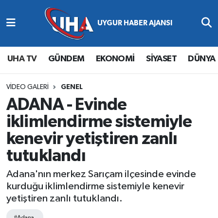
Abone Ol
Nöbetçi Eczaneler
UHA TV
GÜNDEM
EKONOMİ
SİYASET
DÜNYA
Gündem
Hava Durumu
Ekonomi
Namaz Vakitleri
VIDEO GALERI
GENEL
ADANA - Evinde
Magazin
Trafik Durumu
iklimlendirme sistemiyle
kenevir yetiştiren zanlı
Siyaset
Süper Lig Puan Durumu ve Fikstür
tutuklandı
Spor
Tüm Manşetler
Adana'nın merkez Sarıçam ilçesinde evinde
kurduğu iklimlendirme sistemiyle kenevir
Yaşam
Son Dakika Haberleri
yetiştiren zanlı tutuklandı.
Haber Arşivi
#Adana