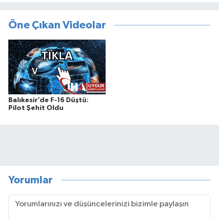
Öne Çıkan Videolar
Balıkesir’de F-16 Düştü:
Pilot Şehit Oldu
Yorumlar