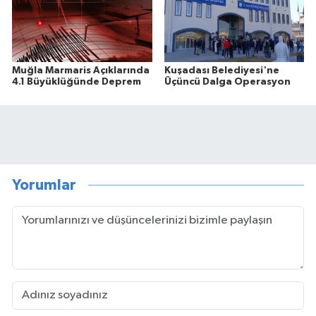
Muğla Marmaris Açıklarında
Kuşadası Belediyesi'ne
4.1 Büyüklüğünde Deprem
Üçüncü Dalga Operasyon
Yorumlar