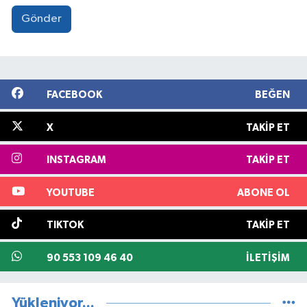
Gönder
FACEBOOK
BEĞEN
X
TAKIP ET
INSTAGRAM
TAKIP ET
YOUTUBE
ABONE OL
TIKTOK
TAKIP ET
90 553 109 46 40
İLETIŞIM
Yükleniyor...