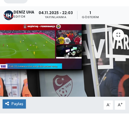
DENİZ UHA
04.11.2025 - 22:03
1
EDITÖR
YAYINLANMA
GÖSTERIM
Paylaş
-
+
A
A