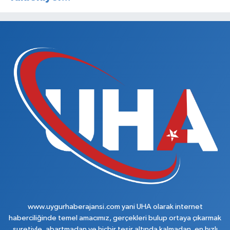
www.uygurhaberajansi.com yani UHA olarak internet
haberciliğinde temel amacımız, gerçekleri bulup ortaya çıkarmak
suretiyle, abartmadan ve hiçbir tesir altında kalmadan, en hızlı