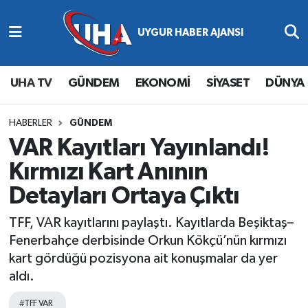
Abone Ol
Nöbetçi Eczaneler
UHA TV
GÜNDEM
EKONOMİ
SİYASET
DÜNYA
Gündem
Hava Durumu
Ekonomi
Namaz Vakitleri
HABERLER
GÜNDEM
VAR Kayıtları Yayınlandı!
Magazin
Trafik Durumu
Kırmızı Kart Anının
Detayları Ortaya Çıktı
Siyaset
Süper Lig Puan Durumu ve Fikstür
TFF, VAR kayıtlarını paylaştı. Kayıtlarda Beşiktaş–
Spor
Tüm Manşetler
Fenerbahçe derbisinde Orkun Kökçü’nün kırmızı
kart gördüğü pozisyona ait konuşmalar da yer
Yaşam
Son Dakika Haberleri
aldı.
Haber Arşivi
#TFF VAR