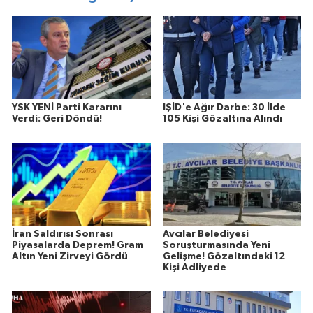
YSK YENİ Parti Kararını
IŞİD'e Ağır Darbe: 30 İlde
Verdi: Geri Döndü!
105 Kişi Gözaltına Alındı
İran Saldırısı Sonrası
Avcılar Belediyesi
Piyasalarda Deprem! Gram
Soruşturmasında Yeni
Altın Yeni Zirveyi Gördü
Gelişme! Gözaltındaki 12
Kişi Adliyede