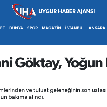
SET
DÜNYA
SPOR
MAGAZİN
İSTANBUL
ANKARA
ihni Göktay, Yoğun
imlerinden ve tuluat geleneğinin son ustası
ğun bakıma alındı.