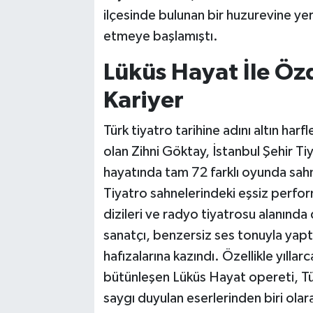
ilçesinde bulunan bir huzurevine y
etmeye başlamıştı.
Lüküs Hayat İle Öz
Kariyer
Türk tiyatro tarihine adını altın har
olan Zihni Göktay, İstanbul Şehir Ti
hayatında tam 72 farklı oyunda sahne
Tiyatro sahnelerindeki eşsiz perform
dizileri ve radyo tiyatrosu alanınd
sanatçı, benzersiz ses tonuyla yaptı
hafızalarına kazındı. Özellikle yılla
bütünleşen Lüküs Hayat opereti, Tür
saygı duyulan eserlerinden biri olara