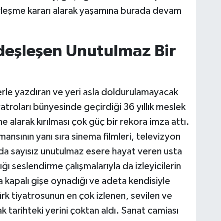
erleşme kararı alarak yaşamına burada devam
deşleşen Unutulmaz Bir
flerle yazdıran ve yeri asla doldurulamayacak
yatroları bünyesinde geçirdiği 36 yıllık meslek
 alarak kırılması çok güç bir rekora imza attı.
ansının yanı sıra sinema filmleri, televizyon
a da sayısız unutulmaz esere hayat veren usta
ğı seslendirme çalışmalarıyla da izleyicilerin
rca kapalı gişe oynadığı ve adeta kendisiyle
k tiyatrosunun en çok izlenen, sevilen ve
k tarihteki yerini çoktan aldı. Sanat camiası