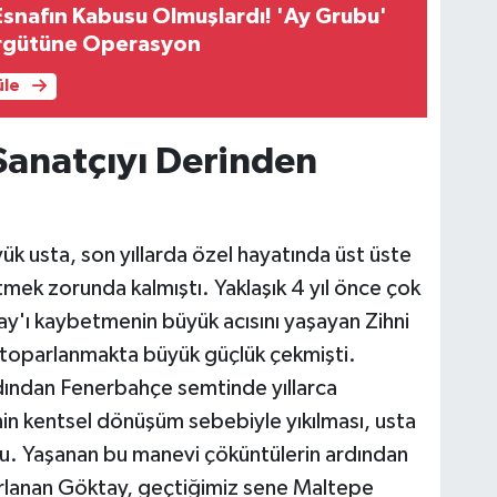
Esnafın Kabusu Olmuşlardı! 'Ay Grubu'
 Örgütüne Operasyon
üle
 Sanatçıyı Derinden
yük usta, son yıllarda özel hayatında üst üste
tmek zorunda kalmıştı. Yaklaşık 4 yıl önce çok
y'ı kaybetmenin büyük acısını yaşayan Zihni
n toparlanmakta büyük güçlük çekmişti.
dından Fenerbahçe semtinde yıllarca
vinin kentsel dönüşüm sebebiyle yıkılması, usta
oldu. Yaşanan bu manevi çöküntülerin ardından
orlanan Göktay, geçtiğimiz sene Maltepe