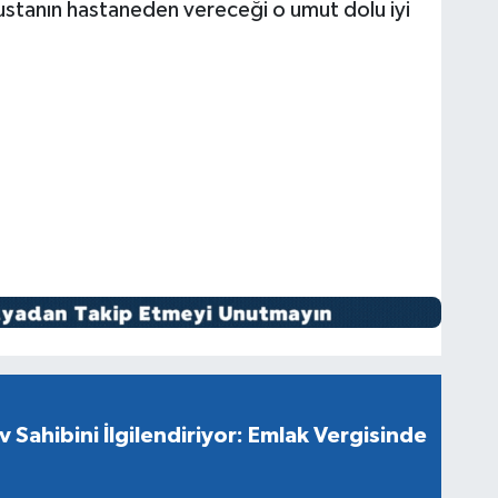
ustanın hastaneden vereceği o umut dolu iyi
v Sahibini İlgilendiriyor: Emlak Vergisinde