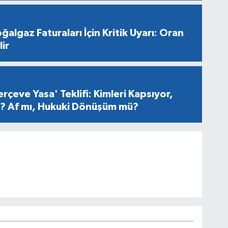
ğalgaz Faturaları İçin Kritik Uyarı: Oran
ir
rçeve Yasa' Teklifi: Kimleri Kapsıyor,
er? Af mı, Hukuki Dönüşüm mü?