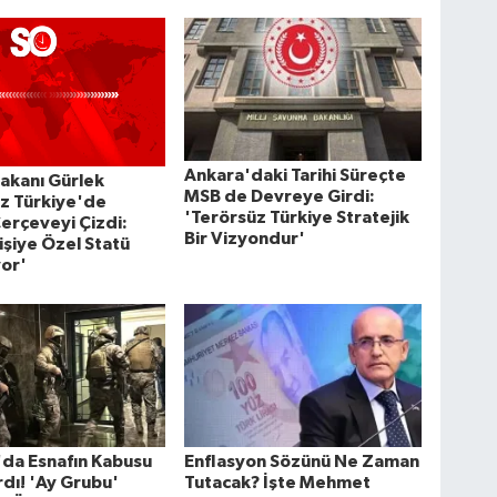
Ankara'daki Tarihi Süreçte
akanı Gürlek
MSB de Devreye Girdi:
z Türkiye'de
'Terörsüz Türkiye Stratejik
erçeveyi Çizdi:
Bir Vizyondur'
Kişiye Özel Statü
or'
'da Esnafın Kabusu
Enflasyon Sözünü Ne Zaman
dı! 'Ay Grubu'
Tutacak? İşte Mehmet