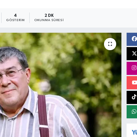
4
2 DK
GÖSTERIM
OKUNMA SÜRESI
Y