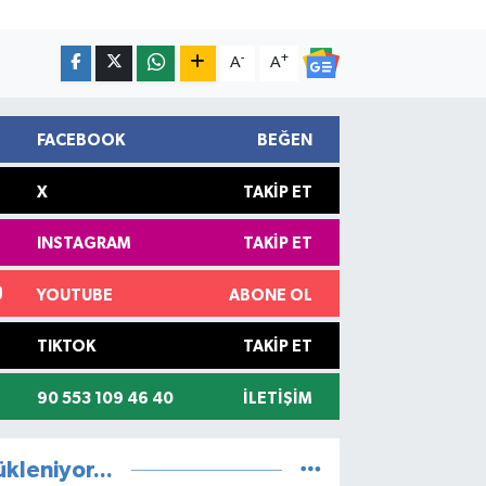
-
+
A
A
FACEBOOK
BEĞEN
X
TAKIP ET
INSTAGRAM
TAKIP ET
YOUTUBE
ABONE OL
TIKTOK
TAKIP ET
90 553 109 46 40
İLETIŞIM
ükleniyor...