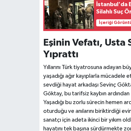
İstanbul'da 
Silahlı Suç
İçeriği Görünt
Eşinin Vefatı, Usta
Yıprattı
Yıllarını Türk tiyatrosuna adayan bü
yaşadığı ağır kayıplarla mücadele e
sevdiği hayat arkadaşı Sevinç Gökta
Göktay, bu tarifsiz kaybın ardında
Yaşadığı bu zorlu sürecin hemen ar
oturduğu ve anılarını biriktirdiği e
sanatçı için adeta ikinci bir yıkım 
hayatını tek başına sürdürmekte z