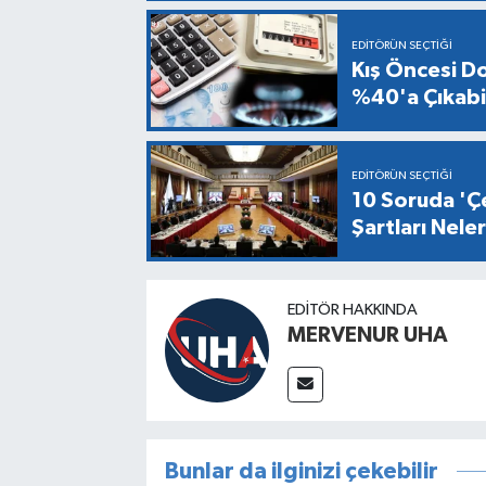
EDITÖRÜN SEÇTIĞI
Kış Öncesi Do
%40'a Çıkabil
EDITÖRÜN SEÇTIĞI
10 Soruda 'Çe
Şartları Nel
EDITÖR HAKKINDA
MERVENUR UHA
Bunlar da ilginizi çekebilir