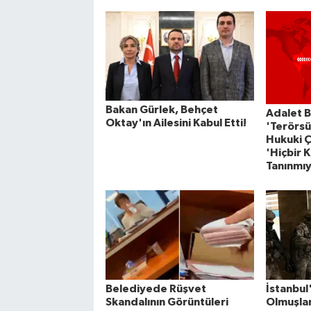
Bakan Gürlek, Behçet
Adalet B
Oktay'ın Ailesini Kabul Etti!
'Terörsü
Hukuki Ç
'Hiçbir 
Tanınmıy
Belediyede Rüşvet
İstanbul
Skandalının Görüntüleri
Olmuşlar