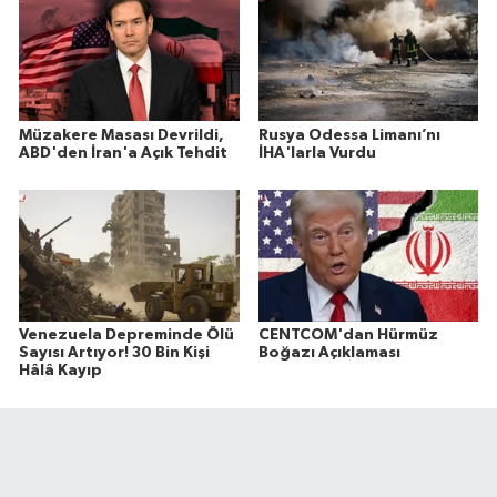
Müzakere Masası Devrildi,
Rusya Odessa Limanı’nı
ABD'den İran'a Açık Tehdit
İHA'larla Vurdu
Venezuela Depreminde Ölü
CENTCOM'dan Hürmüz
Sayısı Artıyor! 30 Bin Kişi
Boğazı Açıklaması
Hâlâ Kayıp