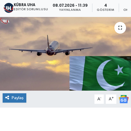
KÜBRA UHA
08.07.2026 - 11:39
4
EDİTÖR SORUMLUSU
YAYINLANMA
GÖSTERIM
OKU
Paylaş
-
+
A
A