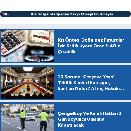
Kış Öncesi Doğalgaz Faturaları
İçin Kritik Uyarı: Oran %40'a
Çıkabilir
10 Soruda 'Çerçeve Yasa'
Teklifi: Kimleri Kapsıyor,
Şartları Neler? Af mı, Hukuki
Dönüşüm mü?
Çengelköy Ve Kuleli Hatları 3
Gün Boyunca Ulaşıma
Kapatılacak