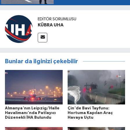
EDİTÖR SORUMLUSU
KÜBRA UHA
Bunlar da ilginizi çekebilir
Almanya'nın Leipzig/Halle
Çin'de Bavi Tayfunu:
Havalimanı'nda Patlayıcı
Hortuma Kapılan Araç
Düzenekli İHA Bulundu
Havaya Uçtu