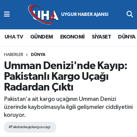
Abone Ol
Nöbetçi Eczaneler
UHA TV
GÜNDEM
EKONOMİ
SİYASET
DÜNYA
Gündem
Hava Durumu
Ekonomi
Namaz Vakitleri
HABERLER
DÜNYA
Umman Denizi'nde Kayıp:
Magazin
Trafik Durumu
Pakistanlı Kargo Uçağı
Radardan Çıktı
Siyaset
Süper Lig Puan Durumu ve Fikstür
Pakistan'a ait kargo uçağının Umman Denizi
Spor
Tüm Manşetler
üzerinde kaybolmasıyla ilgili gelişmeler ciddiyetini
koruyor.
Yaşam
Son Dakika Haberleri
#Pakistankayipkargoucagi
Haber Arşivi