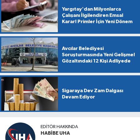
Yargıtay'dan Milyonlarca
Çalışanı İlgilendiren Emsal
Karar! Primler İçin Yeni Dönem
Avcılar Belediyesi
Soruşturmasında Yeni Gelişme!
Gözaltındaki 12 Kişi Adliyede
Sigaraya Dev Zam Dalgası
Devam Ediyor
EDITÖR HAKKINDA
HABİBE UHA