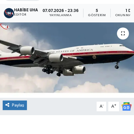
HABİBE UHA
07.07.2026 - 23:36
5
1 DK
EDITÖR
YAYINLANMA
GÖSTERIM
OKUNMA S
Paylaş
-
+
A
A