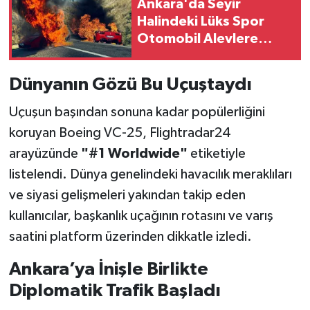
Ankara'da Seyir
Halindeki Lüks Spor
Otomobil Alevlere
Teslim Oldu
Dünyanın Gözü Bu Uçuştaydı
Uçuşun başından sonuna kadar popülerliğini
koruyan Boeing VC-25, Flightradar24
arayüzünde
"#1 Worldwide"
etiketiyle
listelendi. Dünya genelindeki havacılık meraklıları
ve siyasi gelişmeleri yakından takip eden
kullanıcılar, başkanlık uçağının rotasını ve varış
saatini platform üzerinden dikkatle izledi.
Ankara’ya İnişle Birlikte
Diplomatik Trafik Başladı