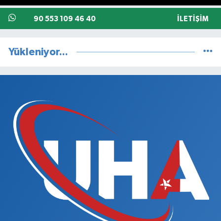
90 553 109 46 40
İLETIŞIM
Yükleniyor...