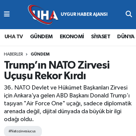
Abone Ol
Nöbetçi Eczaneler
UHA TV
GÜNDEM
EKONOMİ
SİYASET
DÜNYA
Gündem
Hava Durumu
Ekonomi
Namaz Vakitleri
HABERLER
GÜNDEM
Trump’ın NATO Zirvesi
Magazin
Trafik Durumu
Uçuşu Rekor Kırdı
Siyaset
Süper Lig Puan Durumu ve Fikstür
36. NATO Devlet ve Hükümet Başkanları Zirvesi
için Ankara’ya gelen ABD Başkanı Donald Trump’ı
Spor
Tüm Manşetler
taşıyan "Air Force One" uçağı, sadece diplomatik
arenada değil, dijital dünyada da büyük bir ilgi
Yaşam
Son Dakika Haberleri
odağı oldu.
Haber Arşivi
#Natozirvesiucus