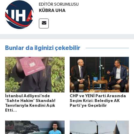
EDİTÖR SORUMLUSU
KÜBRA UHA
Bunlar da ilginizi çekebilir
İstanbul Adliyesi’nde
CHP ve YENİ Parti Arasında
‘Sahte Hakim’ Skandalı!
Seçim Krizi: Belediye AK
Tavırlarıyla Kendini Açık
Parti'ye Geçebilir
Etti…