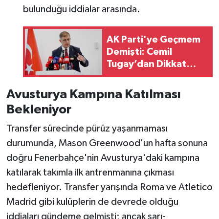
bulunduğu iddialar arasında.
AK Parti'ye Geçmem
Demişti: Cemil
Tugay’dan Dikkat
Çeken Hamle!
Avusturya Kampına Katılması
Bekleniyor
Transfer sürecinde pürüz yaşanmaması
durumunda, Mason Greenwood'un hafta sonuna
doğru Fenerbahçe'nin Avusturya'daki kampına
katılarak takımla ilk antrenmanına çıkması
hedefleniyor. Transfer yarışında Roma ve Atletico
Madrid gibi kulüplerin de devrede olduğu
iddiaları gündeme gelmişti; ancak sarı-