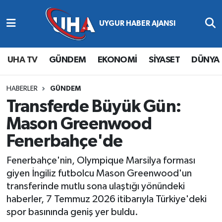
Abone Ol
Nöbetçi Eczaneler
UHA TV
GÜNDEM
EKONOMİ
SİYASET
DÜNYA
Gündem
Hava Durumu
Ekonomi
Namaz Vakitleri
HABERLER
GÜNDEM
Transferde Büyük Gün:
Magazin
Trafik Durumu
Mason Greenwood
Fenerbahçe'de
Siyaset
Süper Lig Puan Durumu ve Fikstür
Fenerbahçe'nin, Olympique Marsilya forması
Spor
Tüm Manşetler
giyen İngiliz futbolcu Mason Greenwood'un
transferinde mutlu sona ulaştığı yönündeki
Yaşam
Son Dakika Haberleri
haberler, 7 Temmuz 2026 itibarıyla Türkiye'deki
spor basınında geniş yer buldu.
Haber Arşivi