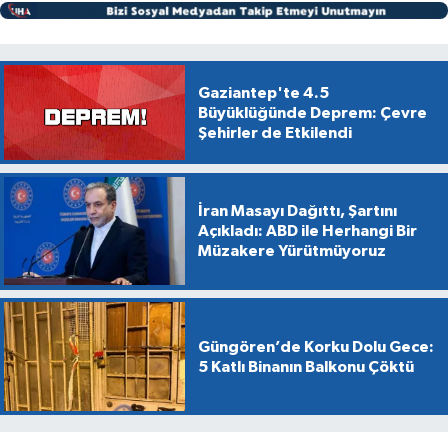
Gaziantep'te 4.5
Büyüklüğünde Deprem: Çevre
Şehirler de Etkilendi
İran Masayı Dağıttı, Şartını
Açıkladı: ABD ile Herhangi Bir
Müzakere Yürütmüyoruz
Güngören’de Korku Dolu Gece:
5 Katlı Binanın Balkonu Çöktü