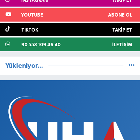
INSTAGRAM
TAKIP ET
YOUTUBE
ABONE OL
TIKTOK
TAKIP ET
90 553 109 46 40
İLETIŞIM
Yükleniyor...