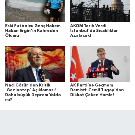
Eski Futbolcu Genç Hakem
AKOM Tarih Verdi:
Hakan Ergin'in Kahreden
İstanbul'da Sıcaklıklar
Ölümü
Azalacak!
Naci Görür'den Kritik
AK Parti'ye Geçmem
'Gaziantep' Açıklaması!
Demişti: Cemil Tugay’dan
Daha büyük Deprem Yolda
Dikkat Çeken Hamle!
mı?