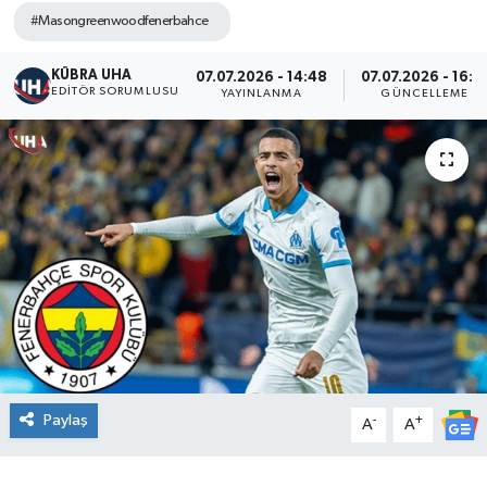
#Masongreenwoodfenerbahce
KÜBRA UHA
07.07.2026 - 14:48
07.07.2026 - 16:1
EDİTÖR SORUMLUSU
YAYINLANMA
GÜNCELLEME
Paylaş
-
+
A
A