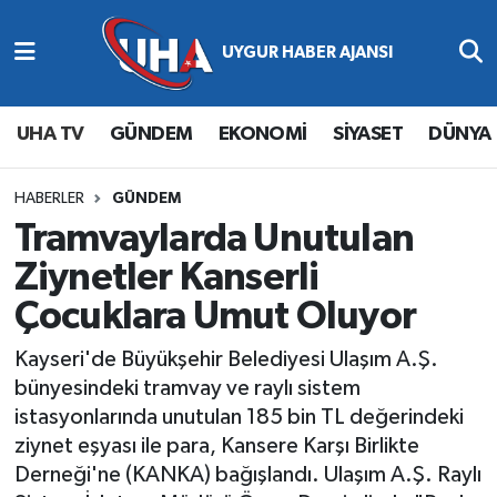
Abone Ol
Nöbetçi Eczaneler
UHA TV
GÜNDEM
EKONOMİ
SİYASET
DÜNYA
Gündem
Hava Durumu
Ekonomi
Namaz Vakitleri
HABERLER
GÜNDEM
Tramvaylarda Unutulan
Magazin
Trafik Durumu
Ziynetler Kanserli
Çocuklara Umut Oluyor
Siyaset
Süper Lig Puan Durumu ve Fikstür
Kayseri'de Büyükşehir Belediyesi Ulaşım A.Ş.
Spor
Tüm Manşetler
bünyesindeki tramvay ve raylı sistem
istasyonlarında unutulan 185 bin TL değerindeki
Yaşam
Son Dakika Haberleri
ziynet eşyası ile para, Kansere Karşı Birlikte
Derneği'ne (KANKA) bağışlandı. Ulaşım A.Ş. Raylı
Haber Arşivi