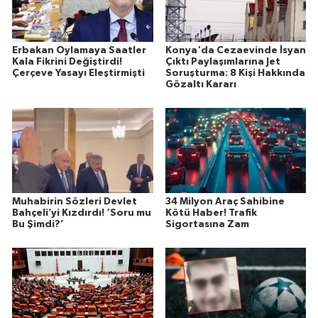
Erbakan Oylamaya Saatler
Konya'da Cezaevinde İsyan
Kala Fikrini Değiştirdi!
Çıktı Paylaşımlarına Jet
Çerçeve Yasayı Eleştirmişti
Soruşturma: 8 Kişi Hakkında
Gözaltı Kararı
Muhabirin Sözleri Devlet
34 Milyon Araç Sahibine
Bahçeli’yi Kızdırdı! ‘Soru mu
Kötü Haber! Trafik
Bu Şimdi?’
Sigortasına Zam