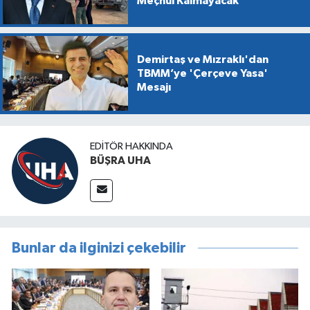
Meçhul Kalmayacak'
Demirtaş ve Mızraklı'dan
TBMM’ye 'Çerçeve Yasa'
Mesajı
EDITÖR HAKKINDA
BÜŞRA UHA
Bunlar da ilginizi çekebilir