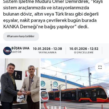
Sistem İşletme Müdürü Ömer Demirdirek, "Raylı
sistem araçlarımızda ve istasyonlarımızda
bulunan döviz, altın veya Türk lirası gibi değerli
eşyalar, nakit paraya çevrilerek bugün burada
KANKA Derneği'ne bağış yapılıyor" dedi.
#Kansere karşı birlikler
BÜŞRA UHA
10.01.2026 - 12:38
10.01.2026 - 12:52
EDITÖR
YAYINLANMA
GÜNCELLEME
G