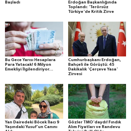
Başladı
Erdoğan Başkanlığında
Toplandı: 'Terörsüz
Türkiye'de Kritik Zirve
Bu Gece Yarısı Hesaplara
Cumhurbaşkanı Erdoğan,
Para Yatacak! 6 Milyon
Bahçeli ile Görüştü: 45
Emekliyi İlgilendiriyor…
Dakikalık 'Çerçeve Yasa'
Zirvesi
Yan Dairedeki Böcek İlacı 9
Gözler TMO'daydı! Fındık
Yaşındaki Yusuf'un Canını
Alım Fiyatları ve Randevu