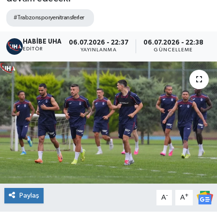
#Trabzonsporyenitransferler
HABİBE UHA
06.07.2026 - 22:37
06.07.2026 - 22:38
EDITÖR
YAYINLANMA
GÜNCELLEME
Paylaş
-
+
A
A