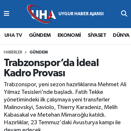
Abone Ol
Nöbetçi Eczaneler
UHA TV
GÜNDEM
EKONOMİ
SİYASET
DÜNYA
Gündem
Hava Durumu
Ekonomi
Namaz Vakitleri
HABERLER
GÜNDEM
Trabzonspor’da İdeal
Magazin
Trafik Durumu
Kadro Provası
Siyaset
Süper Lig Puan Durumu ve Fikstür
Trabzonspor, yeni sezon hazırlıklarına Mehmet Ali
Yılmaz Tesisleri'nde başladı. Fatih Tekke
Spor
Tüm Manşetler
yönetimindeki ilk çalışmaya yeni transferler
Malinovskyi, Saviolo, Thierry Karadeniz, Melih
Yaşam
Son Dakika Haberleri
Kabasakal ve Metehan Mimaroğlu katıldı.
Hazırlıklar, 23 Temmuz'daki Avusturya kampı ile
Haber Arşivi
devam edecek.