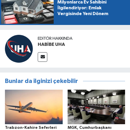
Milyonlarca Ev Sahibini
İlgilendiriyor: Emlak
Vergisinde Yeni Dönem
EDITÖR HAKKINDA
HABİBE UHA
Bunlar da ilginizi çekebilir
Trabzon-Kahire Seferleri
MGK, Cumhurbaşkanı