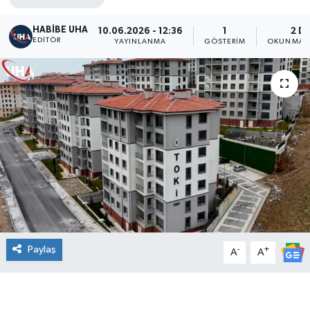
HABİBE UHA
10.06.2026 - 12:36
1
2 D
EDITÖR
YAYINLANMA
GÖSTERIM
OKUNMA S
Paylaş
-
+
A
A