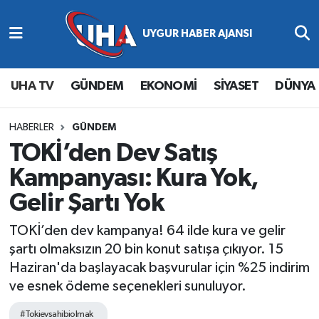
Abone Ol
Nöbetçi Eczaneler
UHA TV
GÜNDEM
EKONOMİ
SİYASET
DÜNYA
Gündem
Hava Durumu
Ekonomi
Namaz Vakitleri
HABERLER
GÜNDEM
TOKİ’den Dev Satış
Magazin
Trafik Durumu
Kampanyası: Kura Yok,
Gelir Şartı Yok
Siyaset
Süper Lig Puan Durumu ve Fikstür
TOKİ’den dev kampanya! 64 ilde kura ve gelir
Spor
Tüm Manşetler
şartı olmaksızın 20 bin konut satışa çıkıyor. 15
Haziran'da başlayacak başvurular için %25 indirim
Yaşam
Son Dakika Haberleri
ve esnek ödeme seçenekleri sunuluyor.
Haber Arşivi
#Tokievsahibiolmak