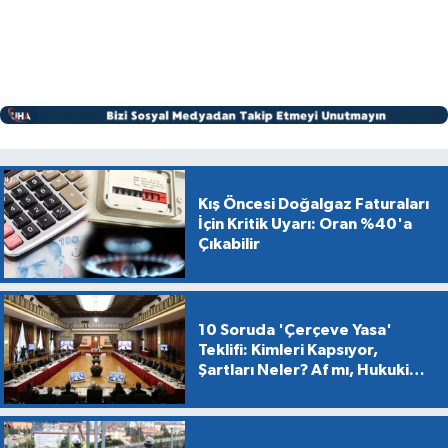
Kış Öncesi Doğalgaz Faturaları
İçin Kritik Uyarı: Oran %40'a
Çıkabilir
10 Soruda 'Çerçeve Yasa'
Teklifi: Kimleri Kapsıyor,
Şartları Neler? Af mı, Hukuki
Dönüşüm mü?