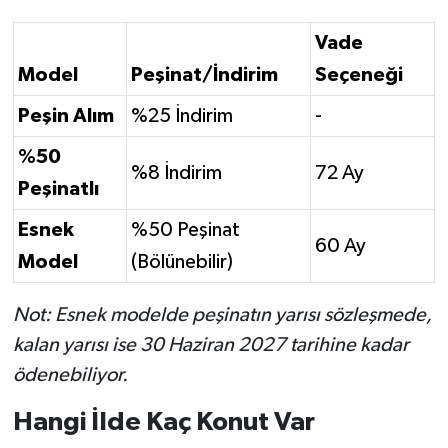
Vade
Model
Peşinat/İndirim
Seçeneği
Peşin Alım
%25 İndirim
-
%50
%8 İndirim
72 Ay
Peşinatlı
Esnek
%50 Peşinat
60 Ay
Model
(Bölünebilir)
Not: Esnek modelde peşinatın yarısı sözleşmede,
kalan yarısı ise 30 Haziran 2027 tarihine kadar
ödenebiliyor.
Hangi İlde Kaç Konut Var