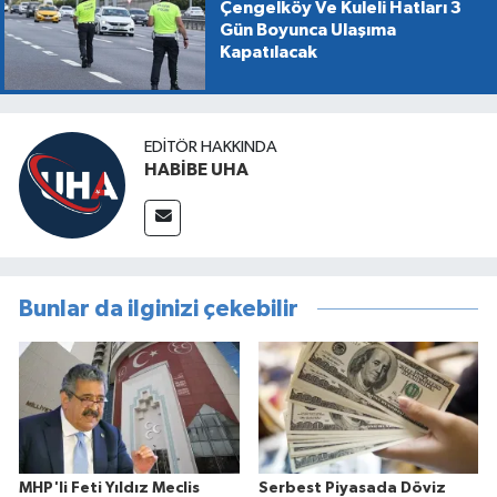
Çengelköy Ve Kuleli Hatları 3
Gün Boyunca Ulaşıma
Kapatılacak
EDITÖR HAKKINDA
HABİBE UHA
Bunlar da ilginizi çekebilir
MHP'li Feti Yıldız Meclis
Serbest Piyasada Döviz