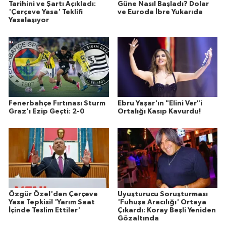
Tarihini ve Şartı Açıkladı:
Güne Nasıl Başladı? Dolar
'Çerçeve Yasa' Teklifi
ve Euroda İbre Yukarıda
Yasalaşıyor
Fenerbahçe Fırtınası Sturm
Ebru Yaşar'ın "Elini Ver"i
Graz'ı Ezip Geçti: 2-0
Ortalığı Kasıp Kavurdu!
Özgür Özel'den Çerçeve
Uyuşturucu Soruşturması
Yasa Tepkisi! 'Yarım Saat
'Fuhuşa Aracılığı' Ortaya
İçinde Teslim Ettiler'
Çıkardı: Koray Beşli Yeniden
Gözaltında