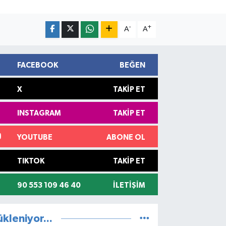
-
+
A
A
FACEBOOK
BEĞEN
X
TAKIP ET
INSTAGRAM
TAKIP ET
YOUTUBE
ABONE OL
TIKTOK
TAKIP ET
90 553 109 46 40
İLETIŞIM
ükleniyor...