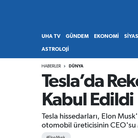
Abone Ol
Nöbetçi Eczaneler
UHA TV
GÜNDEM
EKONOMİ
SİYA
Gündem
Hava Durumu
ASTROLOJİ
Ekonomi
Namaz Vakitleri
HABERLER
DÜNYA
Magazin
Trafik Durumu
Tesla’da Rek
Siyaset
Süper Lig Puan Durumu ve Fikstür
Kabul Edildi
Spor
Tüm Manşetler
Tesla hissedarları, Elon Musk'
Yaşam
Son Dakika Haberleri
otomobil üreticisinin CEO'su 
Haber Arşivi
#Elon Musk