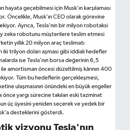
ın hayata geçebilmesi için Musk'ın karşılaması
yor. Öncelikle, Musk'ın CEO olarak görevine
kiyor. Ayrıca, Tesla'nın bir milyon robotaksi
y zeka robotunu müşterilere teslim etmesi
ketin yıllık 20 milyon araç teslimatı
ki trilyon doları aşması gibi iddialı hedefler
amalarda ise Tesla'nın borsa değerinin 6,5
i ile amortisman öncesi düzeltilmiş kârının 400
ekiyor. Tüm bu hedeflerin gerçekleşmesi,
aketine ulaşmasının önündeki en büyük engeller
a önce yargı sürecine takılan eski tazminat
un üç üyesini yeniden seçerek ve yedek bir
k'a desteklerini gösterdi.
tik vizyonu Tesla'nın