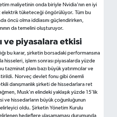
retim maliyetinin onda biriyle Nvidia'nın en iyi
z elektrik tüketeceği öngörülüyor. Tüm bu
nda öncü olma iddiasını güçlendirirken,
nının da temelini oluşturuyor.
 ve piyasalara etkisi
dığı bu karar, şirketin borsadaki performansına
a hisseleri, işlem sonrası piyasalarda yüzde
u tazminat planı bazı büyük yatırımcılar ve
ştirildi. Norveç devlet fonu gibi önemli
etkili danışmanlık şirketi de hissedarlara ret
ağmen, Musk'ın elindeki yaklaşık yüzde 15'lik
esi ve hissedarların büyük çoğunluğunun
lirleyici oldu. Şirketin Yönetim Kurulu
elirlenen hedeflere ulaşamaması durumunda