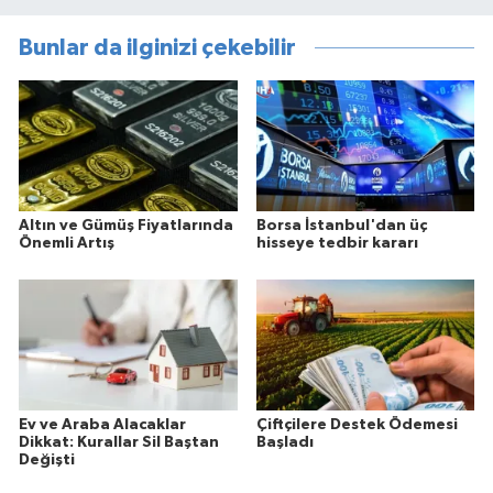
Bunlar da ilginizi çekebilir
Altın ve Gümüş Fiyatlarında
Borsa İstanbul'dan üç
Önemli Artış
hisseye tedbir kararı
Ev ve Araba Alacaklar
Çiftçilere Destek Ödemesi
Dikkat: Kurallar Sil Baştan
Başladı
Değişti