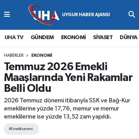
Abone Ol
Nöbetçi Eczaneler
UHA TV
GÜNDEM
EKONOMİ
SİYASET
DÜNYA
Gündem
Hava Durumu
Ekonomi
Namaz Vakitleri
HABERLER
EKONOMİ
Temmuz 2026 Emekli
Magazin
Trafik Durumu
Maaşlarında Yeni Rakamlar
Belli Oldu
Siyaset
Süper Lig Puan Durumu ve Fikstür
2026 Temmuz dönemi itibarıyla SSK ve Bağ-Kur
Spor
Tüm Manşetler
emeklilerine yüzde 17,76, memur ve memur
emeklilerine ise yüzde 13,52 zam yapıldı.
Yaşam
Son Dakika Haberleri
#Emeklizammi
Haber Arşivi