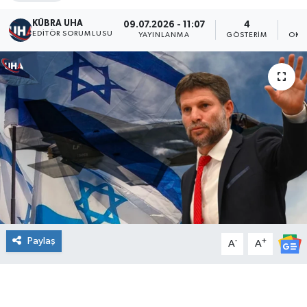
KÜBRA UHA
09.07.2026 - 11:07
4
EDİTÖR SORUMLUSU
YAYINLANMA
GÖSTERIM
OKU
Paylaş
-
+
A
A