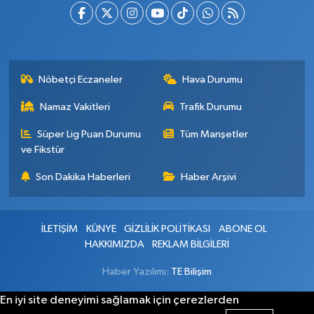
Nöbetçi Eczaneler
Hava Durumu
Namaz Vakitleri
Trafik Durumu
Süper Lig Puan Durumu
Tüm Manşetler
ve Fikstür
Son Dakika Haberleri
Haber Arşivi
İLETİŞİM
KÜNYE
GİZLİLİK POLİTİKASI
ABONE OL
HAKKIMIZDA
REKLAM BİLGİLERİ
Haber Yazılımı:
TE Bilişim
En iyi site deneyimi sağlamak için çerezlerden