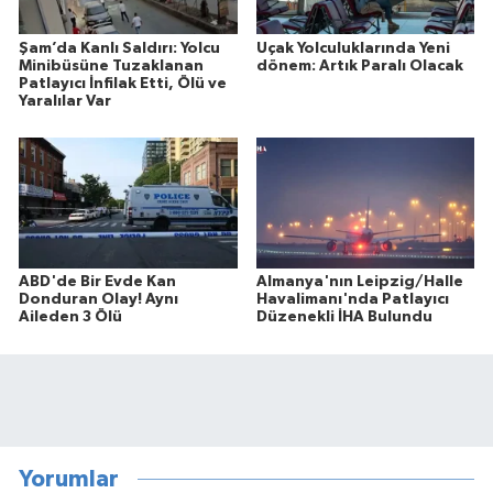
Şam’da Kanlı Saldırı: Yolcu
Uçak Yolculuklarında Yeni
Minibüsüne Tuzaklanan
dönem: Artık Paralı Olacak
Patlayıcı İnfilak Etti, Ölü ve
Yaralılar Var
ABD'de Bir Evde Kan
Almanya'nın Leipzig/Halle
Donduran Olay! Aynı
Havalimanı'nda Patlayıcı
Aileden 3 Ölü
Düzenekli İHA Bulundu
Yorumlar