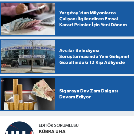
Yargıtay'dan Milyonlarca
Çalışanı İlgilendiren Emsal
Karar! Primler İçin Yeni Dönem
Avcılar Belediyesi
Soruşturmasında Yeni Gelişme!
Gözaltındaki 12 Kişi Adliyede
Sigaraya Dev Zam Dalgası
Devam Ediyor
EDİTÖR SORUMLUSU
KÜBRA UHA