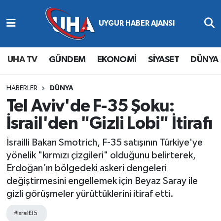
Abone Ol
Nöbetçi Eczaneler
UHA TV
GÜNDEM
EKONOMİ
SİYASET
DÜNYA
Gündem
Hava Durumu
Ekonomi
Namaz Vakitleri
HABERLER
DÜNYA
Tel Aviv'de F-35 Şoku:
Magazin
Trafik Durumu
İsrail'den "Gizli Lobi" İtirafı
Siyaset
Süper Lig Puan Durumu ve Fikstür
İsrailli Bakan Smotrich, F-35 satışının Türkiye'ye
yönelik "kırmızı çizgileri" olduğunu belirterek,
Spor
Tüm Manşetler
Erdoğan’ın bölgedeki askeri dengeleri
değiştirmesini engellemek için Beyaz Saray ile
Yaşam
Son Dakika Haberleri
gizli görüşmeler yürüttüklerini itiraf etti.
Haber Arşivi
#Israilf35