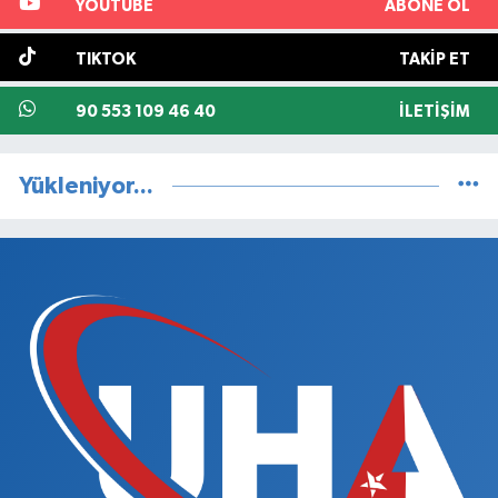
YOUTUBE
ABONE OL
TIKTOK
TAKIP ET
90 553 109 46 40
İLETIŞIM
Yükleniyor...